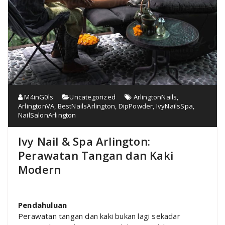
M4inG0ls
Uncategorized
ArlingtonNails
,
ArlingtonVA
,
BestNailsArlington
,
DipPowder
,
IvyNailsSpa
,
NailSalonArlington
Ivy Nail & Spa Arlington:
Perawatan Tangan dan Kaki
Modern
Pendahuluan
Perawatan tangan dan kaki bukan lagi sekadar