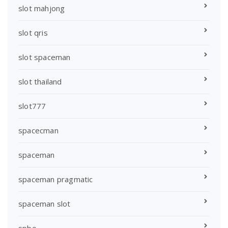
slot mahjong
slot qris
slot spaceman
slot thailand
slot777
spacecman
spaceman
spaceman pragmatic
spaceman slot
spbo