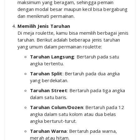
maksimum yang beragam, sehingga pemain
dengan modal besar maupun kecil bisa bergabung
dan menikmati permainan.
Memilih Jenis Taruhan
Di meja roulette, kamu bisa memilih berbagai jenis
taruhan. Berikut adalah beberapa jenis taruhan
yang umum dalam permainan roulette:
Taruhan Langsung
: Bertaruh pada satu
angka tertentu.
Taruhan Split
: Bertaruh pada dua angka
yang berdekatan.
Taruhan Street
: Bertaruh pada tiga angka
dalam satu baris.
Taruhan Colum/Dozen
: Bertaruh pada 12
angka dalam satu kolom atau dua belas
angka berturut-turut.
Taruhan Warna
: Bertaruh pada warna,
merah atau hitam.