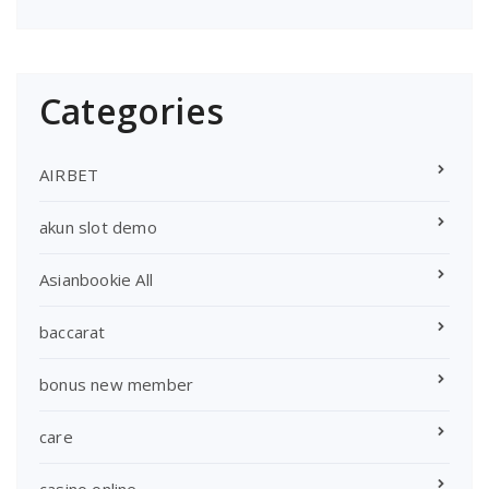
Categories
AIRBET
akun slot demo
Asianbookie All
baccarat
bonus new member
care
casino online