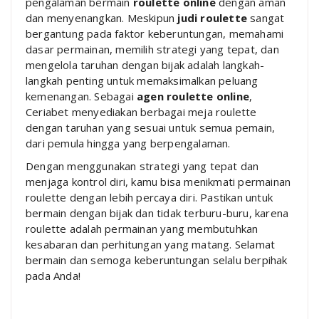
pengalaman bermain
roulette online
dengan aman
dan menyenangkan. Meskipun
judi roulette
sangat
bergantung pada faktor keberuntungan, memahami
dasar permainan, memilih strategi yang tepat, dan
mengelola taruhan dengan bijak adalah langkah-
langkah penting untuk memaksimalkan peluang
kemenangan. Sebagai
agen roulette online
,
Ceriabet menyediakan berbagai meja roulette
dengan taruhan yang sesuai untuk semua pemain,
dari pemula hingga yang berpengalaman.
Dengan menggunakan strategi yang tepat dan
menjaga kontrol diri, kamu bisa menikmati permainan
roulette dengan lebih percaya diri. Pastikan untuk
bermain dengan bijak dan tidak terburu-buru, karena
roulette adalah permainan yang membutuhkan
kesabaran dan perhitungan yang matang. Selamat
bermain dan semoga keberuntungan selalu berpihak
pada Anda!