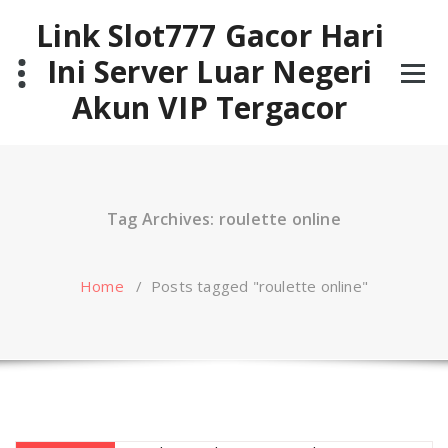
Skip
Link Slot777 Gacor Hari
to
content
Ini Server Luar Negeri
Akun VIP Tergacor
Tag Archives: roulette online
Home
/
Posts tagged "roulette online"