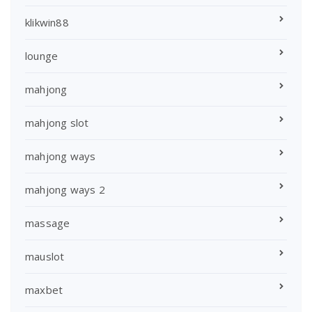
klikwin88
lounge
mahjong
mahjong slot
mahjong ways
mahjong ways 2
massage
mauslot
maxbet