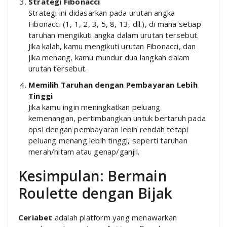
Strategi Fibonacci
Strategi ini didasarkan pada urutan angka
Fibonacci (1, 1, 2, 3, 5, 8, 13, dll.), di mana setiap
taruhan mengikuti angka dalam urutan tersebut.
Jika kalah, kamu mengikuti urutan Fibonacci, dan
jika menang, kamu mundur dua langkah dalam
urutan tersebut.
Memilih Taruhan dengan Pembayaran Lebih
Tinggi
Jika kamu ingin meningkatkan peluang
kemenangan, pertimbangkan untuk bertaruh pada
opsi dengan pembayaran lebih rendah tetapi
peluang menang lebih tinggi, seperti taruhan
merah/hitam atau genap/ganjil.
Kesimpulan: Bermain
Roulette dengan Bijak
Ceriabet
adalah platform yang menawarkan