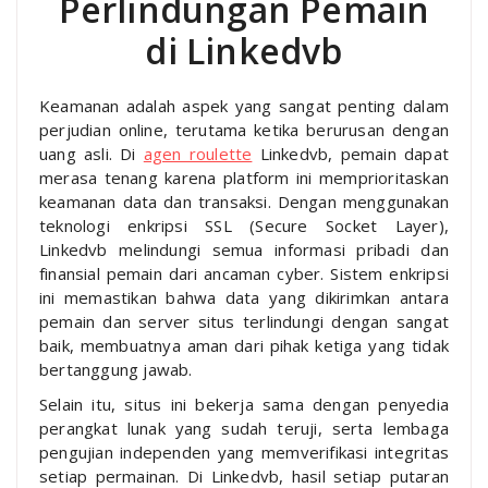
Perlindungan Pemain
di Linkedvb
Keamanan adalah aspek yang sangat penting dalam
perjudian online, terutama ketika berurusan dengan
uang asli. Di
agen roulette
Linkedvb, pemain dapat
merasa tenang karena platform ini memprioritaskan
keamanan data dan transaksi. Dengan menggunakan
teknologi enkripsi SSL (Secure Socket Layer),
Linkedvb melindungi semua informasi pribadi dan
finansial pemain dari ancaman cyber. Sistem enkripsi
ini memastikan bahwa data yang dikirimkan antara
pemain dan server situs terlindungi dengan sangat
baik, membuatnya aman dari pihak ketiga yang tidak
bertanggung jawab.
Selain itu, situs ini bekerja sama dengan penyedia
perangkat lunak yang sudah teruji, serta lembaga
pengujian independen yang memverifikasi integritas
setiap permainan. Di Linkedvb, hasil setiap putaran