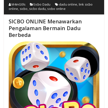
M4inG0ls
Sicbo Dadu
dadu online
,
link sicbo
online
,
sicbo
,
sicbo dadu
,
sicbo online
SICBO ONLINE Menawarkan
Pengalaman Bermain Dadu
Berbeda