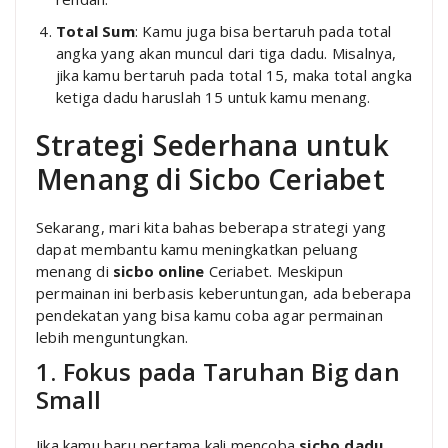
Total Sum
: Kamu juga bisa bertaruh pada total
angka yang akan muncul dari tiga dadu. Misalnya,
jika kamu bertaruh pada total 15, maka total angka
ketiga dadu haruslah 15 untuk kamu menang.
Strategi Sederhana untuk
Menang di Sicbo Ceriabet
Sekarang, mari kita bahas beberapa strategi yang
dapat membantu kamu meningkatkan peluang
menang di
sicbo online
Ceriabet. Meskipun
permainan ini berbasis keberuntungan, ada beberapa
pendekatan yang bisa kamu coba agar permainan
lebih menguntungkan.
1. Fokus pada Taruhan Big dan
Small
Jika kamu baru pertama kali mencoba
sicbo dadu
,