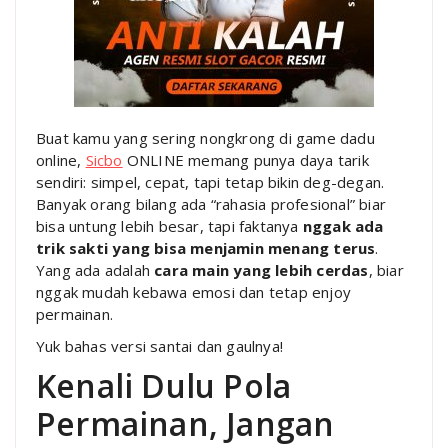
Buat kamu yang sering nongkrong di game dadu
online,
Sicbo
ONLINE memang punya daya tarik
sendiri: simpel, cepat, tapi tetap bikin deg-degan.
Banyak orang bilang ada “rahasia profesional” biar
bisa untung lebih besar, tapi faktanya
nggak ada
trik sakti yang bisa menjamin menang terus
.
Yang ada adalah
cara main yang lebih cerdas
, biar
nggak mudah kebawa emosi dan tetap enjoy
permainan.
Yuk bahas versi santai dan gaulnya!
Kenali Dulu Pola
Permainan, Jangan