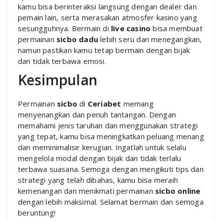
kamu bisa berinteraksi langsung dengan dealer dan
pemain lain, serta merasakan atmosfer kasino yang
sesungguhnya. Bermain di
live casino
bisa membuat
permainan
sicbo dadu
lebih seru dan menegangkan,
namun pastikan kamu tetap bermain dengan bijak
dan tidak terbawa emosi.
Kesimpulan
Permainan
sicbo
di
Ceriabet
memang
menyenangkan dan penuh tantangan. Dengan
memahami jenis taruhan dan menggunakan strategi
yang tepat, kamu bisa meningkatkan peluang menang
dan meminimalisir kerugian. Ingatlah untuk selalu
mengelola modal dengan bijak dan tidak terlalu
terbawa suasana. Semoga dengan mengikuti tips dan
strategi yang telah dibahas, kamu bisa meraih
kemenangan dan menikmati permainan
sicbo online
dengan lebih maksimal. Selamat bermain dan semoga
beruntung!