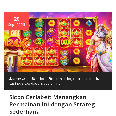
20
Sep, 2025
M4inG0ls
sicbo
agen sicbo
,
casino online
,
live
casino
,
sicbo dadu
,
sicbo online
Sicbo Ceriabet: Menangkan
Permainan Ini dengan Strategi
Sederhana