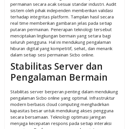
permainan secara acak sesuai standar industri. Audit
sistem oleh pihak independen memberikan validasi
terhadap integritas platform. Tampilan hasil secara
real time memberikan gambaran jelas pada setiap
putaran permainan. Penerapan teknologi tersebut
menciptakan lingkungan bermain yang setara bagi
seluruh pengguna. Hal ini mendukung pengalaman
hiburan digital yang kompetitif, sehat, dan menarik
dalam setiap sesi permainan Sicbo online.
Stabilitas Server dan
Pengalaman Bermain
Stabilitas server berperan penting dalam mendukung
pengalaman Sicbo online yang optimal. Infrastruktur
modern berbasis cloud computing menghadirkan
kapasitas besar untuk mendukung akses pengguna
secara bersamaan. Teknologi optimasi jaringan
menjaga kecepatan respons pada setiap interaksi