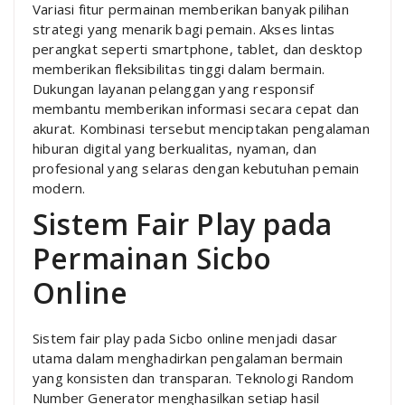
Variasi fitur permainan memberikan banyak pilihan
strategi yang menarik bagi pemain. Akses lintas
perangkat seperti smartphone, tablet, dan desktop
memberikan fleksibilitas tinggi dalam bermain.
Dukungan layanan pelanggan yang responsif
membantu memberikan informasi secara cepat dan
akurat. Kombinasi tersebut menciptakan pengalaman
hiburan digital yang berkualitas, nyaman, dan
profesional yang selaras dengan kebutuhan pemain
modern.
Sistem Fair Play pada
Permainan Sicbo
Online
Sistem fair play pada Sicbo online menjadi dasar
utama dalam menghadirkan pengalaman bermain
yang konsisten dan transparan. Teknologi Random
Number Generator menghasilkan setiap hasil