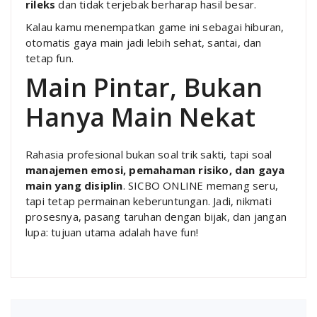
rileks
dan tidak terjebak berharap hasil besar.
Kalau kamu menempatkan game ini sebagai hiburan,
otomatis gaya main jadi lebih sehat, santai, dan
tetap fun.
Main Pintar, Bukan
Hanya Main Nekat
Rahasia profesional bukan soal trik sakti, tapi soal
manajemen emosi, pemahaman risiko, dan gaya
main yang disiplin
. SICBO ONLINE memang seru,
tapi tetap permainan keberuntungan. Jadi, nikmati
prosesnya, pasang taruhan dengan bijak, dan jangan
lupa: tujuan utama adalah have fun!