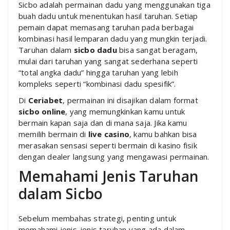
Sicbo adalah permainan dadu yang menggunakan tiga
buah dadu untuk menentukan hasil taruhan. Setiap
pemain dapat memasang taruhan pada berbagai
kombinasi hasil lemparan dadu yang mungkin terjadi.
Taruhan dalam
sicbo dadu
bisa sangat beragam,
mulai dari taruhan yang sangat sederhana seperti
“total angka dadu” hingga taruhan yang lebih
kompleks seperti “kombinasi dadu spesifik”.
Di
Ceriabet
, permainan ini disajikan dalam format
sicbo online
, yang memungkinkan kamu untuk
bermain kapan saja dan di mana saja. Jika kamu
memilih bermain di
live casino
, kamu bahkan bisa
merasakan sensasi seperti bermain di kasino fisik
dengan dealer langsung yang mengawasi permainan.
Memahami Jenis Taruhan
dalam Sicbo
Sebelum membahas strategi, penting untuk
memahami jenis-jenis taruhan yang ada dalam