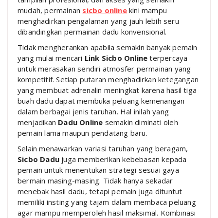
mudah, permainan
sicbo online
kini mampu
menghadirkan pengalaman yang jauh lebih seru
dibandingkan permainan dadu konvensional.
Tidak mengherankan apabila semakin banyak pemain
yang mulai mencari
Link Sicbo Online
terpercaya
untuk merasakan sendiri atmosfer permainan yang
kompetitif. Setiap putaran menghadirkan ketegangan
yang membuat adrenalin meningkat karena hasil tiga
buah dadu dapat membuka peluang kemenangan
dalam berbagai jenis taruhan. Hal inilah yang
menjadikan
Dadu Online
semakin diminati oleh
pemain lama maupun pendatang baru.
Selain menawarkan variasi taruhan yang beragam,
Sicbo Dadu
juga memberikan kebebasan kepada
pemain untuk menentukan strategi sesuai gaya
bermain masing-masing. Tidak hanya sekadar
menebak hasil dadu, tetapi pemain juga dituntut
memiliki insting yang tajam dalam membaca peluang
agar mampu memperoleh hasil maksimal. Kombinasi