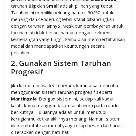
taruhan
Big
dan
Small
adalah pilihan yang tepat.
Taruhan ini memiliki peluang hampir 50/50 untuk
menang dan cenderung lebih stabil dibandingkan
dengan taruhan lainnya. Meskipun pembayaran untuk
taruhan ini tidak besar, namun dengan frekuensi
kemenangan yang tinggi, kamu bisa mempertahankan
modal dan mendapatkan keuntungan secara
perlahan.
2. Gunakan Sistem Taruhan
Progresif
Jika kamu merasa lebih berani, kamu bisa mencoba
menggunakan sistem taruhan progresif seperti
Martingale
. Dengan sistem ini, setiap kali kamu
kalah, kamu menggandakan taruhanmu pada ronde
berikutnya. Tujuannya adalah untuk menutupi
kerugianmu ketika akhirnya menang. Namun, sistem
ini membutuhkan modal yang cukup besar dan harus
diterapkan dengan hati-hati.