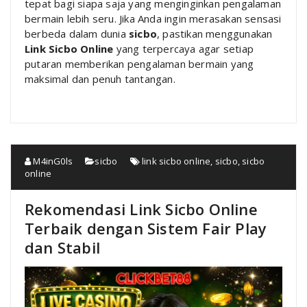
tepat bagi siapa saja yang menginginkan pengalaman
bermain lebih seru. Jika Anda ingin merasakan sensasi
berbeda dalam dunia
sicbo
, pastikan menggunakan
Link Sicbo Online
yang terpercaya agar setiap
putaran memberikan pengalaman bermain yang
maksimal dan penuh tantangan.
M4inG0ls
sicbo
link sicbo online
,
sicbo
,
sicbo
online
Rekomendasi Link Sicbo Online
Terbaik dengan Sistem Fair Play
dan Stabil