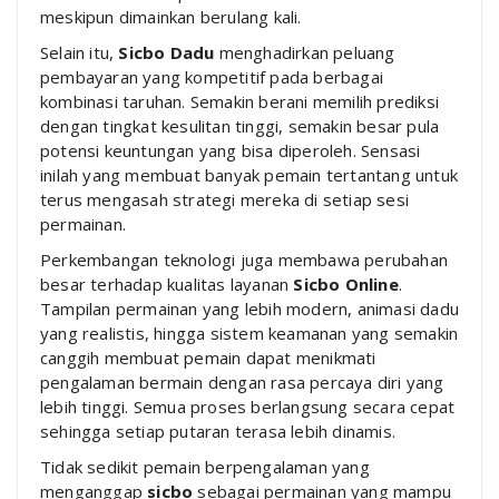
meskipun dimainkan berulang kali.
Selain itu,
Sicbo Dadu
menghadirkan peluang
pembayaran yang kompetitif pada berbagai
kombinasi taruhan. Semakin berani memilih prediksi
dengan tingkat kesulitan tinggi, semakin besar pula
potensi keuntungan yang bisa diperoleh. Sensasi
inilah yang membuat banyak pemain tertantang untuk
terus mengasah strategi mereka di setiap sesi
permainan.
Perkembangan teknologi juga membawa perubahan
besar terhadap kualitas layanan
Sicbo Online
.
Tampilan permainan yang lebih modern, animasi dadu
yang realistis, hingga sistem keamanan yang semakin
canggih membuat pemain dapat menikmati
pengalaman bermain dengan rasa percaya diri yang
lebih tinggi. Semua proses berlangsung secara cepat
sehingga setiap putaran terasa lebih dinamis.
Tidak sedikit pemain berpengalaman yang
menganggap
sicbo
sebagai permainan yang mampu