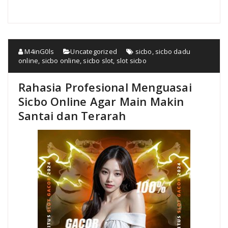
M4inG0ls
Uncategorized
sicbo
,
sicbo dadu
online
,
sicbo online
,
sicbo slot
,
slot sicbo
Rahasia Profesional Menguasai
Sicbo Online Agar Main Makin
Santai dan Terarah