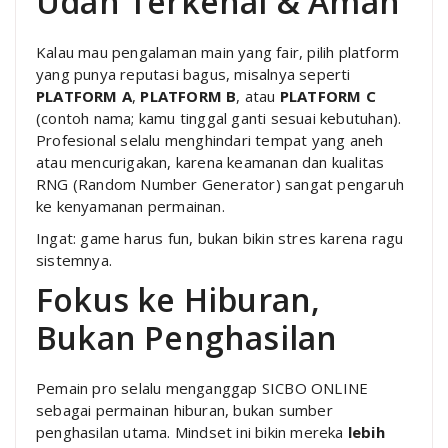
Udah Terkenal & Aman
Kalau mau pengalaman main yang fair, pilih platform
yang punya reputasi bagus, misalnya seperti
PLATFORM A
,
PLATFORM B
, atau
PLATFORM C
(contoh nama; kamu tinggal ganti sesuai kebutuhan).
Profesional selalu menghindari tempat yang aneh
atau mencurigakan, karena keamanan dan kualitas
RNG (Random Number Generator) sangat pengaruh
ke kenyamanan permainan.
Ingat: game harus fun, bukan bikin stres karena ragu
sistemnya.
Fokus ke Hiburan,
Bukan Penghasilan
Pemain pro selalu menganggap SICBO ONLINE
sebagai permainan hiburan, bukan sumber
penghasilan utama. Mindset ini bikin mereka
lebih