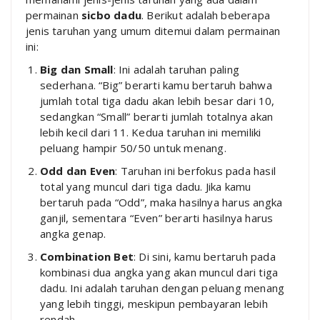
permainan
sicbo dadu
. Berikut adalah beberapa
jenis taruhan yang umum ditemui dalam permainan
ini:
Big dan Small
: Ini adalah taruhan paling
sederhana. “Big” berarti kamu bertaruh bahwa
jumlah total tiga dadu akan lebih besar dari 10,
sedangkan “Small” berarti jumlah totalnya akan
lebih kecil dari 11. Kedua taruhan ini memiliki
peluang hampir 50/50 untuk menang.
Odd dan Even
: Taruhan ini berfokus pada hasil
total yang muncul dari tiga dadu. Jika kamu
bertaruh pada “Odd”, maka hasilnya harus angka
ganjil, sementara “Even” berarti hasilnya harus
angka genap.
Combination Bet
: Di sini, kamu bertaruh pada
kombinasi dua angka yang akan muncul dari tiga
dadu. Ini adalah taruhan dengan peluang menang
yang lebih tinggi, meskipun pembayaran lebih
rendah.