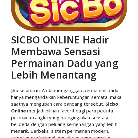
SICBO ONLINE Hadir
Membawa Sensasi
Permainan Dadu yang
Lebih Menantang
Jika selama ini Anda menganggap permainan dadu
hanya mengandalkan keberuntungan semata, maka
saatnya mengubah cara pandang tersebut.
Sicbo
Online
menjadi pilihan favorit bagi para pecinta
permainan angka yang menginginkan sensasi
berbeda dengan peluang kemenangan yang lebih
menarik. Berbekal sistem permainan modern,
tampilan profesional, dan akses yang semakin