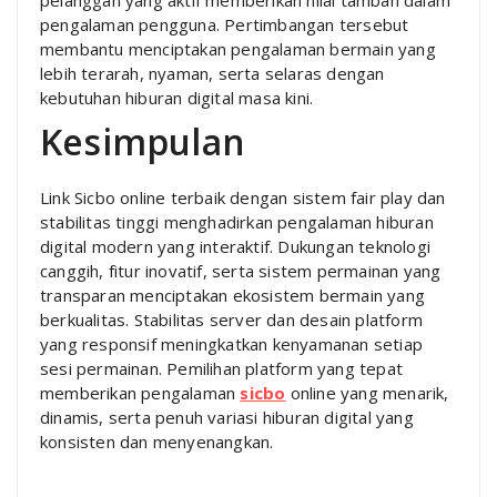
pengalaman pengguna. Pertimbangan tersebut
membantu menciptakan pengalaman bermain yang
lebih terarah, nyaman, serta selaras dengan
kebutuhan hiburan digital masa kini.
Kesimpulan
Link Sicbo online terbaik dengan sistem fair play dan
stabilitas tinggi menghadirkan pengalaman hiburan
digital modern yang interaktif. Dukungan teknologi
canggih, fitur inovatif, serta sistem permainan yang
transparan menciptakan ekosistem bermain yang
berkualitas. Stabilitas server dan desain platform
yang responsif meningkatkan kenyamanan setiap
sesi permainan. Pemilihan platform yang tepat
memberikan pengalaman
sicbo
online yang menarik,
dinamis, serta penuh variasi hiburan digital yang
konsisten dan menyenangkan.