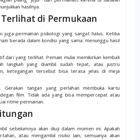
unjukkan hasilnya.
 Terlihat di Permukaan
i juga permainan psikologi yang sangat halus. Ketika
emain berada dalam kondisi yang sama: menunggu hasil
ktif dari yang terlihat. Pemain mulai memikirkan kembali
 langkah yang diambil sudah tepat, atau justru
an, ketegangan tersebut bisa terasa jelas di meja
n. Gerakan tangan yang perlahan membuka kartu
adegan film. Tidak ada yang bisa mempercepat atau
ai ritme permainan.
hitungan
mbil sebelumnya akan diuji dalam momen ini. Apakah
tahan, atau mengambil risiko lain, semuanya akan