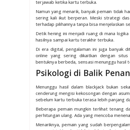
terjawab ketika kartu terbuka.
Namun yang menarik, banyak pemain tidak han
sering kali ikut berperan. Meski strategi d
terhadap pilihannya tanpa bisa menjelaskan se
Detik hening ini menjadi ruang di mana logik
hasilnya sampai kartu terakhir terbuka.
Di era digital, pengalaman ini juga banyak 
online yang sering dikaitkan dengan situ
bentuknya berbeda, sensasi menunggu hasil 
Psikologi di Balik Pena
Menunggu hasil dalam blackjack bukan sekad
cenderung mengisi kekosongan dengan asumsi
sebelum kartu terbuka terasa lebih panjang d
Beberapa pemain mungkin terlihat tenang dari
perhitungan ulang. Ada yang mencoba menenan
Menariknya, pemain yang sudah berpengalama