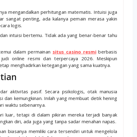
ya mengandalkan perhitungan matematis. Intuisi juga
asar sangat penting, ada kalanya pemain merasa yakin
cara logis.
a dan intuisi bertemu. Tidak ada yang benar-benar tahu
ditemui dalam permainan
situs casino resmi
berbasis
s judi online resmi dan terpercaya 2026. Meskipun
tetap menghadirkan ketegangan yang sama kuatnya.
ntian
ar aktivitas pasif. Secara psikologis, otak manusia
 dan kemungkinan. Inilah yang membuat detik hening
ari waktu sebenarnya.
 luar, tetapi di dalam pikiran mereka terjadi banyak
gkan diri, ada juga yang tanpa sadar menahan napas.
n biasanya memiliki cara tersendiri untuk mengelola