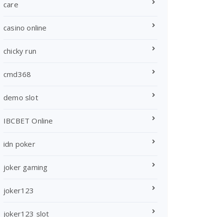
care
casino online
chicky run
cmd368
demo slot
IBCBET Online
idn poker
joker gaming
joker123
joker123 slot