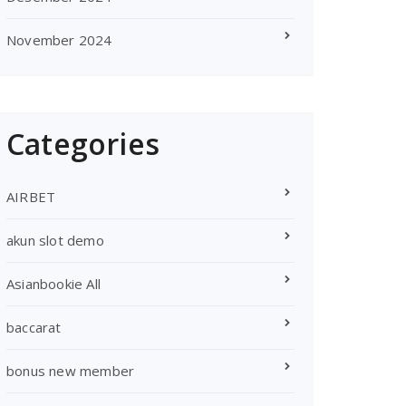
November 2024
Categories
AIRBET
akun slot demo
Asianbookie All
baccarat
bonus new member