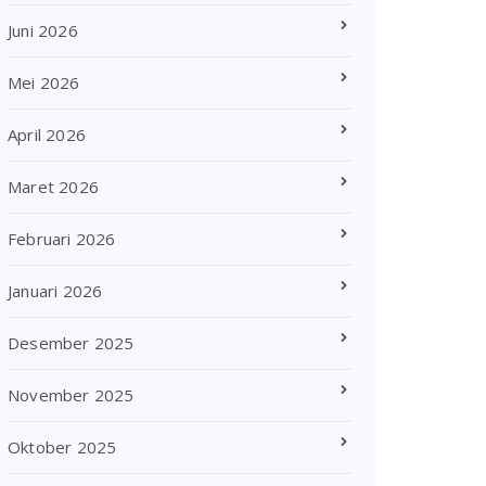
Juni 2026
Mei 2026
April 2026
Maret 2026
Februari 2026
Januari 2026
Desember 2025
November 2025
Oktober 2025