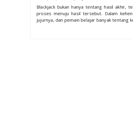
Blackjack bukan hanya tentang hasil akhir,
proses menuju hasil tersebut. Dalam keheni
jujurnya, dan pemain belajar banyak tentang k