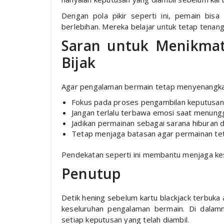
Dengan pola pikir seperti ini, pemain bis
berlebihan. Mereka belajar untuk tetap tenang
Saran untuk Menikmat
Bijak
Agar pengalaman bermain tetap menyenangkan,
Fokus pada proses pengambilan keputusan,
Jangan terlalu terbawa emosi saat menung
Jadikan permainan sebagai sarana hiburan d
Tetap menjaga batasan agar permainan tet
Pendekatan seperti ini membantu menjaga ke
Penutup
Detik hening sebelum kartu blackjack terbuka
keseluruhan pengalaman bermain. Di dalamn
setiap keputusan yang telah diambil.