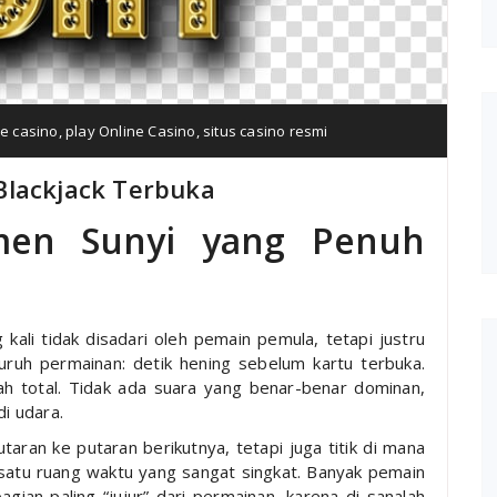
ve casino
,
play Online Casino
,
situs casino resmi
Blackjack Terbuka
men Sunyi yang Penuh
ali tidak disadari oleh pemain pemula, tetapi justru
uruh permainan: detik hening sebelum kartu terbuka.
ah total. Tidak ada suara yang benar-benar dominan,
i udara.
taran ke putaran berikutnya, tetapi juga titik di mana
 satu ruang waktu yang sangat singkat. Banyak pemain
ian paling “jujur” dari permainan, karena di sanalah