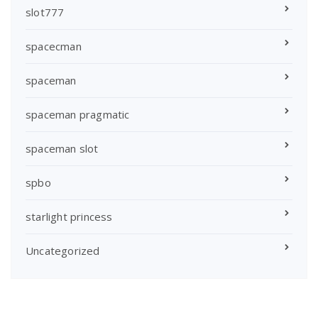
slot777
spacecman
spaceman
spaceman pragmatic
spaceman slot
spbo
starlight princess
Uncategorized