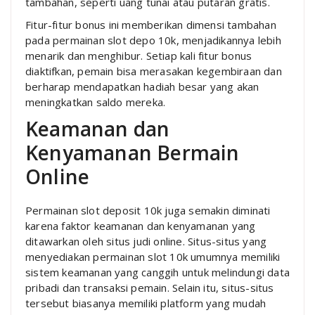
tambahan, seperti uang tunai atau putaran gratis.
Fitur-fitur bonus ini memberikan dimensi tambahan
pada permainan slot depo 10k, menjadikannya lebih
menarik dan menghibur. Setiap kali fitur bonus
diaktifkan, pemain bisa merasakan kegembiraan dan
berharap mendapatkan hadiah besar yang akan
meningkatkan saldo mereka.
Keamanan dan
Kenyamanan Bermain
Online
Permainan slot deposit 10k juga semakin diminati
karena faktor keamanan dan kenyamanan yang
ditawarkan oleh situs judi online. Situs-situs yang
menyediakan permainan slot 10k umumnya memiliki
sistem keamanan yang canggih untuk melindungi data
pribadi dan transaksi pemain. Selain itu, situs-situs
tersebut biasanya memiliki platform yang mudah