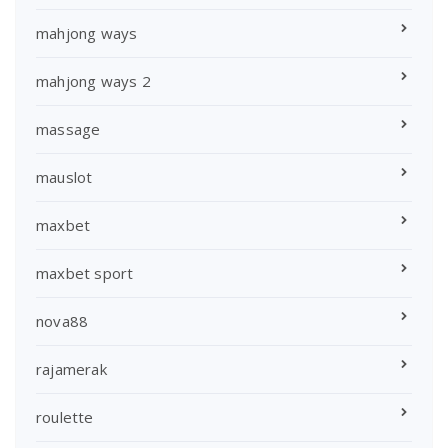
mahjong ways
mahjong ways 2
massage
mauslot
maxbet
maxbet sport
nova88
rajamerak
roulette