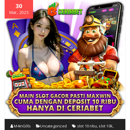
30
Mar, 2025
M4inG0ls
Uncategorized
slot 10 ribu
,
slot 10k
,