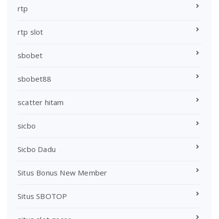
rtp
rtp slot
sbobet
sbobet88
scatter hitam
sicbo
Sicbo Dadu
Situs Bonus New Member
Situs SBOTOP