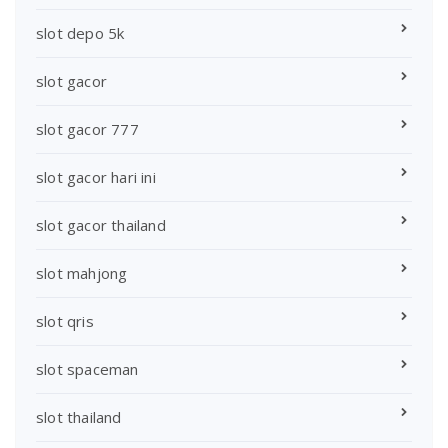
slot depo 5k
slot gacor
slot gacor 777
slot gacor hari ini
slot gacor thailand
slot mahjong
slot qris
slot spaceman
slot thailand