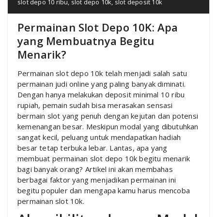
slot depo 10 ribu
,
slot depo 10k
,
slot deposit 10k
Permainan Slot Depo 10K: Apa
yang Membuatnya Begitu
Menarik?
Permainan slot depo 10k telah menjadi salah satu
permainan judi online yang paling banyak diminati.
Dengan hanya melakukan deposit minimal 10 ribu
rupiah, pemain sudah bisa merasakan sensasi
bermain slot yang penuh dengan kejutan dan potensi
kemenangan besar. Meskipun modal yang dibutuhkan
sangat kecil, peluang untuk mendapatkan hadiah
besar tetap terbuka lebar. Lantas, apa yang
membuat permainan slot depo 10k begitu menarik
bagi banyak orang? Artikel ini akan membahas
berbagai faktor yang menjadikan permainan ini
begitu populer dan mengapa kamu harus mencoba
permainan slot 10k.