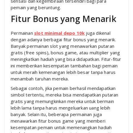
sensasi dan kegembiraan tersendiri bagi para
pemain yang beruntung.
Fitur Bonus yang Menarik
Permainan
slot minimal depo 10k
juga dikenal
dengan adanya berbagai fitur bonus yang menarik.
Banyak permainan slot yang menawarkan putaran
gratis (free spins), bonus game, atau multiplier yang
meningkatkan hadiah yang bisa didapatkan. Fitur-fitur
ini memberikan kesempatan tambahan bagi pemain
untuk meraih kemenangan lebih besar tanpa harus
menambah taruhan mereka.
Sebagai contoh, jika pemain berhasil mendapatkan
simbol tertentu, mereka bisa mendapatkan putaran
gratis yang memungkinkan mereka untuk bermain
lebih lama tanpa harus mengeluarkan uang lebih
banyak. Selain itu, beberapa permainan juga
menawarkan fitur bonus game yang memberi
kesempatan pemain untuk memenangkan hadiah