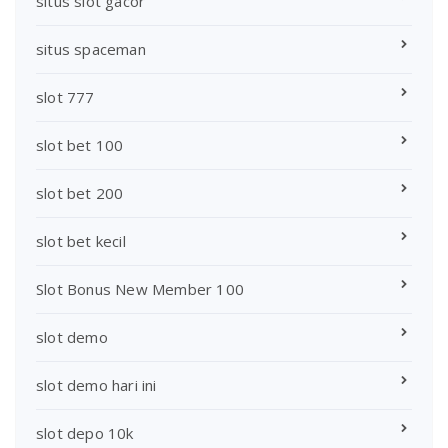
situs slot gacor
situs spaceman
slot 777
slot bet 100
slot bet 200
slot bet kecil
Slot Bonus New Member 100
slot demo
slot demo hari ini
slot depo 10k