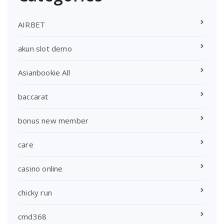
AIRBET
akun slot demo
Asianbookie All
baccarat
bonus new member
care
casino online
chicky run
cmd368