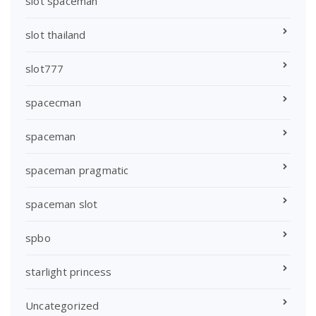
slot spaceman
slot thailand
slot777
spacecman
spaceman
spaceman pragmatic
spaceman slot
spbo
starlight princess
Uncategorized