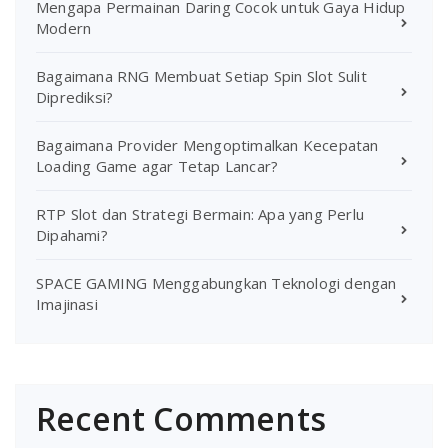
Mengapa Permainan Daring Cocok untuk Gaya Hidup
Modern
Bagaimana RNG Membuat Setiap Spin Slot Sulit
Diprediksi?
Bagaimana Provider Mengoptimalkan Kecepatan
Loading Game agar Tetap Lancar?
RTP Slot dan Strategi Bermain: Apa yang Perlu
Dipahami?
SPACE GAMING Menggabungkan Teknologi dengan
Imajinasi
Recent Comments