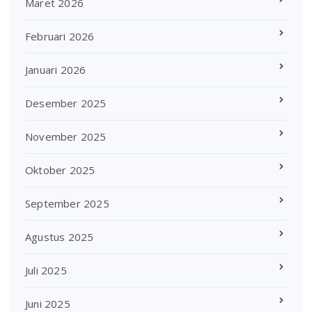
Maret 2026
Februari 2026
Januari 2026
Desember 2025
November 2025
Oktober 2025
September 2025
Agustus 2025
Juli 2025
Juni 2025