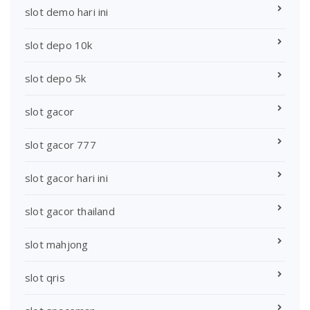
slot demo hari ini
slot depo 10k
slot depo 5k
slot gacor
slot gacor 777
slot gacor hari ini
slot gacor thailand
slot mahjong
slot qris