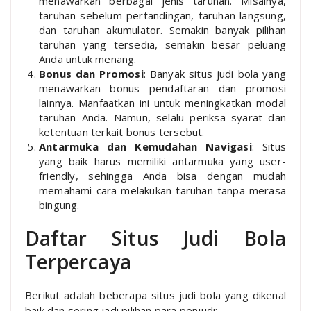
menawarkan berbagai jenis taruhan. Misalnya,
taruhan sebelum pertandingan, taruhan langsung,
dan taruhan akumulator. Semakin banyak pilihan
taruhan yang tersedia, semakin besar peluang
Anda untuk menang.
Bonus dan Promosi
: Banyak situs judi bola yang
menawarkan bonus pendaftaran dan promosi
lainnya. Manfaatkan ini untuk meningkatkan modal
taruhan Anda. Namun, selalu periksa syarat dan
ketentuan terkait bonus tersebut.
Antarmuka dan Kemudahan Navigasi
: Situs
yang baik harus memiliki antarmuka yang user-
friendly, sehingga Anda bisa dengan mudah
memahami cara melakukan taruhan tanpa merasa
bingung.
Daftar Situs Judi Bola
Terpercaya
Berikut adalah beberapa situs judi bola yang dikenal
baik dan sering jadi pilihan para penjudi: