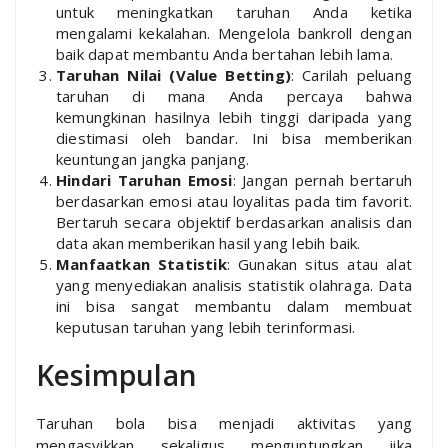
untuk meningkatkan taruhan Anda ketika
mengalami kekalahan. Mengelola bankroll dengan
baik dapat membantu Anda bertahan lebih lama.
Taruhan Nilai (Value Betting)
: Carilah peluang
taruhan di mana Anda percaya bahwa
kemungkinan hasilnya lebih tinggi daripada yang
diestimasi oleh bandar. Ini bisa memberikan
keuntungan jangka panjang.
Hindari Taruhan Emosi
: Jangan pernah bertaruh
berdasarkan emosi atau loyalitas pada tim favorit.
Bertaruh secara objektif berdasarkan analisis dan
data akan memberikan hasil yang lebih baik.
Manfaatkan Statistik
: Gunakan situs atau alat
yang menyediakan analisis statistik olahraga. Data
ini bisa sangat membantu dalam membuat
keputusan taruhan yang lebih terinformasi.
Kesimpulan
Taruhan bola bisa menjadi aktivitas yang
mengasyikkan sekaligus menguntungkan jika