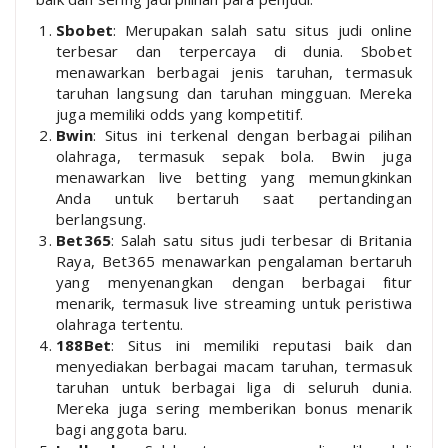
Sbobet
: Merupakan salah satu situs judi online
terbesar dan terpercaya di dunia. Sbobet
menawarkan berbagai jenis taruhan, termasuk
taruhan langsung dan taruhan mingguan. Mereka
juga memiliki odds yang kompetitif.
Bwin
: Situs ini terkenal dengan berbagai pilihan
olahraga, termasuk sepak bola. Bwin juga
menawarkan live betting yang memungkinkan
Anda untuk bertaruh saat pertandingan
berlangsung.
Bet365
: Salah satu situs judi terbesar di Britania
Raya, Bet365 menawarkan pengalaman bertaruh
yang menyenangkan dengan berbagai fitur
menarik, termasuk live streaming untuk peristiwa
olahraga tertentu.
188Bet
: Situs ini memiliki reputasi baik dan
menyediakan berbagai macam taruhan, termasuk
taruhan untuk berbagai liga di seluruh dunia.
Mereka juga sering memberikan bonus menarik
bagi anggota baru.