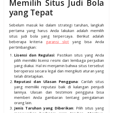
Memilih Situs Judi Bola
yang Tepat
Sebelum masuk ke dalam strategi taruhan, langkah
pertama yang harus Anda lakukan adalah memilih
situs judi bola yang terpercaya. Berikut adalah
beberapa kriteria
garansi slot
yang bisa Anda
pertimbangkan:
Lisensi dan Regulasi
: Pastikan situs yang Anda
pilih memiliki lisensi resmi dari lembaga perjudian
yang diakui. Hal ini menjamin bahwa situs tersebut
beroperasi secara legal dan mengikuti aturan yang
telah ditetapkan.
Reputasi dan Ulasan Pengguna
: Carilah situs
yang memiliki reputasi baik di kalangan penjudi
lainnya. Ulasan dan testimoni pengguna bisa
memberi Anda gambaran tentang pengalaman
orang lain.
Jenis Taruhan yang Diberikan
: Pilih situs yang