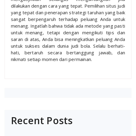
dilakukan dengan cara yang tepat. Pemilihan situs judi
yang tepat dan penerapan strategi taruhan yang baik
sangat berpengaruh terhadap peluang Anda untuk
menang. Ingatlah bahwa tidak ada metode yang pasti
untuk menang, tetapi dengan mengikuti tips dan
saran di atas, Anda bisa meningkatkan peluang Anda
untuk sukses dalam dunia judi bola. Selalu berhati-
hati, bertaruh secara bertanggung jawab, dan
nikmati setiap momen dari permainan.
Recent Posts