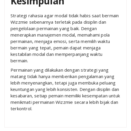
Kesimpulan
Strategi rahasia agar modal tidak habis saat bermain
Wizzmie sebenarnya terletak pada disiplin dan
pengelolaan permainan yang baik. Dengan
menerapkan manajemen modal, memahami pola
permainan, menjaga emosi, serta memilih waktu
bermain yang tepat, pemain dapat menjaga
kestabilan modal dan memperpanjang waktu
bermain.
Permainan yang dilakukan dengan strategi yang
matang tidak hanya memberikan pengalaman yang
lebih menyenangkan, tetapi juga membuka peluang
keuntungan yang lebih konsisten. Dengan disiplin dan
kesabaran, setiap pemain memiliki kesempatan untuk
menikmati permainan Wizzmie secara lebih bijak dan
terkontrol.