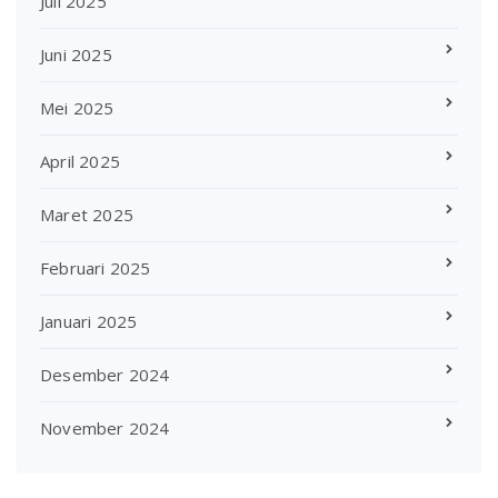
Juli 2025
Juni 2025
Mei 2025
April 2025
Maret 2025
Februari 2025
Januari 2025
Desember 2024
November 2024