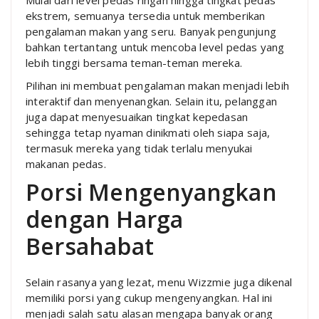
ekstrem, semuanya tersedia untuk memberikan
pengalaman makan yang seru. Banyak pengunjung
bahkan tertantang untuk mencoba level pedas yang
lebih tinggi bersama teman-teman mereka.
Pilihan ini membuat pengalaman makan menjadi lebih
interaktif dan menyenangkan. Selain itu, pelanggan
juga dapat menyesuaikan tingkat kepedasan
sehingga tetap nyaman dinikmati oleh siapa saja,
termasuk mereka yang tidak terlalu menyukai
makanan pedas.
Porsi Mengenyangkan
dengan Harga
Bersahabat
Selain rasanya yang lezat, menu Wizzmie juga dikenal
memiliki porsi yang cukup mengenyangkan. Hal ini
menjadi salah satu alasan mengapa banyak orang