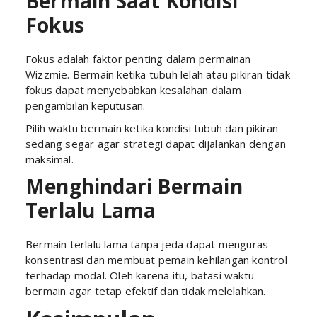
Bermain Saat Kondisi
Fokus
Fokus adalah faktor penting dalam permainan
Wizzmie. Bermain ketika tubuh lelah atau pikiran tidak
fokus dapat menyebabkan kesalahan dalam
pengambilan keputusan.
Pilih waktu bermain ketika kondisi tubuh dan pikiran
sedang segar agar strategi dapat dijalankan dengan
maksimal.
Menghindari Bermain
Terlalu Lama
Bermain terlalu lama tanpa jeda dapat menguras
konsentrasi dan membuat pemain kehilangan kontrol
terhadap modal. Oleh karena itu, batasi waktu
bermain agar tetap efektif dan tidak melelahkan.