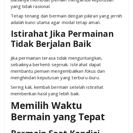
yang tidak rasional.
Tetap tenang dan bermain dengan pikiran yang jernih
adalah kunci utama agar modal tetap aman.
Istirahat Jika Permainan
Tidak Berjalan Baik
Jika permainan terasa tidak menguntungkan,
sebaiknya berhenti sejenak. Istirahat dapat
membantu pemain mengembalikan fokus dan
menghindari keputusan yang terburu-buru.
Sering kali, kembali bermain setelah istirahat
memberikan hasil yang lebih baik.
Memilih Waktu
Bermain yang Tepat