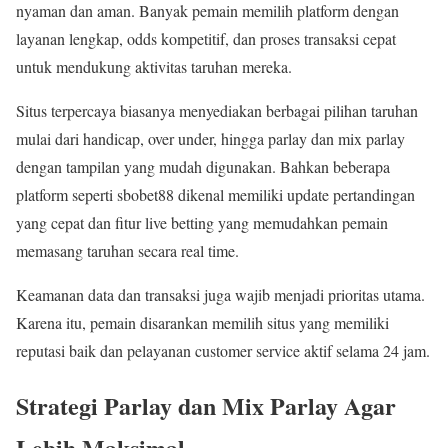
nyaman dan aman. Banyak pemain memilih platform dengan
layanan lengkap, odds kompetitif, dan proses transaksi cepat
untuk mendukung aktivitas taruhan mereka.
Situs terpercaya biasanya menyediakan berbagai pilihan taruhan
mulai dari handicap, over under, hingga parlay dan mix parlay
dengan tampilan yang mudah digunakan. Bahkan beberapa
platform seperti sbobet88 dikenal memiliki update pertandingan
yang cepat dan fitur live betting yang memudahkan pemain
memasang taruhan secara real time.
Keamanan data dan transaksi juga wajib menjadi prioritas utama.
Karena itu, pemain disarankan memilih situs yang memiliki
reputasi baik dan pelayanan customer service aktif selama 24 jam.
Strategi Parlay dan Mix Parlay Agar
Lebih Maksimal