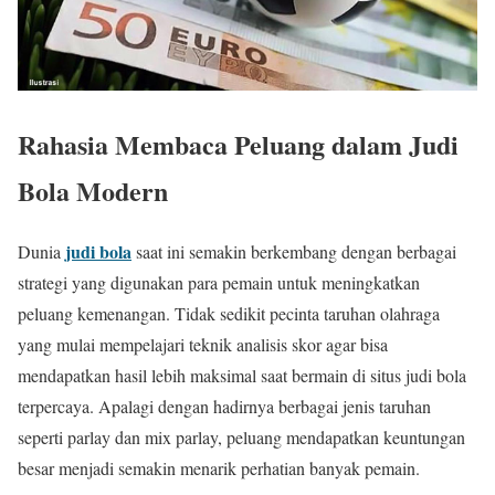
Rahasia Membaca Peluang dalam Judi
Bola Modern
judi bola
Dunia
saat ini semakin berkembang dengan berbagai
strategi yang digunakan para pemain untuk meningkatkan
peluang kemenangan. Tidak sedikit pecinta taruhan olahraga
yang mulai mempelajari teknik analisis skor agar bisa
mendapatkan hasil lebih maksimal saat bermain di situs judi bola
terpercaya. Apalagi dengan hadirnya berbagai jenis taruhan
seperti parlay dan mix parlay, peluang mendapatkan keuntungan
besar menjadi semakin menarik perhatian banyak pemain.