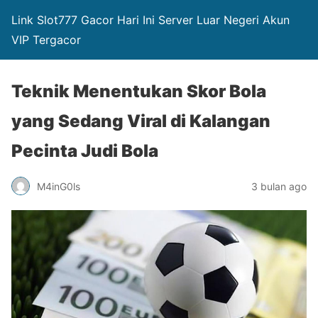
Link Slot777 Gacor Hari Ini Server Luar Negeri Akun
VIP Tergacor
Teknik Menentukan Skor Bola
yang Sedang Viral di Kalangan
Pecinta Judi Bola
M4inG0ls
3 bulan ago