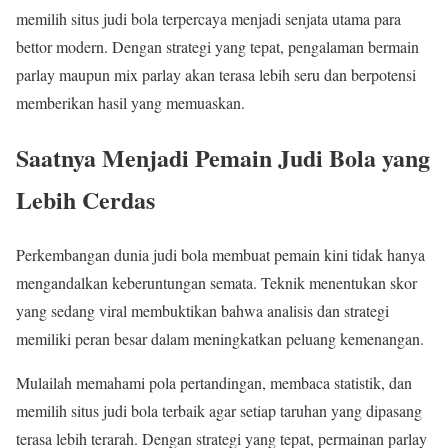
memilih situs judi bola terpercaya menjadi senjata utama para
bettor modern. Dengan strategi yang tepat, pengalaman bermain
parlay maupun mix parlay akan terasa lebih seru dan berpotensi
memberikan hasil yang memuaskan.
Saatnya Menjadi Pemain Judi Bola yang
Lebih Cerdas
Perkembangan dunia judi bola membuat pemain kini tidak hanya
mengandalkan keberuntungan semata. Teknik menentukan skor
yang sedang viral membuktikan bahwa analisis dan strategi
memiliki peran besar dalam meningkatkan peluang kemenangan.
Mulailah memahami pola pertandingan, membaca statistik, dan
memilih situs judi bola terbaik agar setiap taruhan yang dipasang
terasa lebih terarah. Dengan strategi yang tepat, permainan parlay