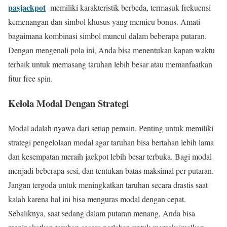
pasjackpot
memiliki karakteristik berbeda, termasuk frekuensi
kemenangan dan simbol khusus yang memicu bonus. Amati
bagaimana kombinasi simbol muncul dalam beberapa putaran.
Dengan mengenali pola ini, Anda bisa menentukan kapan waktu
terbaik untuk memasang taruhan lebih besar atau memanfaatkan
fitur free spin.
Kelola Modal Dengan Strategi
Modal adalah nyawa dari setiap pemain. Penting untuk memiliki
strategi pengelolaan modal agar taruhan bisa bertahan lebih lama
dan kesempatan meraih jackpot lebih besar terbuka. Bagi modal
menjadi beberapa sesi, dan tentukan batas maksimal per putaran.
Jangan tergoda untuk meningkatkan taruhan secara drastis saat
kalah karena hal ini bisa menguras modal dengan cepat.
Sebaliknya, saat sedang dalam putaran menang, Anda bisa