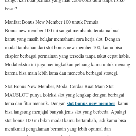
besar?
Manfaat Bonus New Member 100 untuk Pemula
Bonus new member 100 ini sangat membantu terutama buat
kamu yang masih belajar memahami cara kerja slot. Dengan
modal tambahan dari slot bonus new member 100, kamu bisa
eksplor berbagai permainan yang tersedia tanpa takut cepat habis.
Modal ekstra ini juga meningkatkan peluang kamu untuk menang
karena bisa main lebih lama dan mencoba berbagai strategi.
Slot Bonus New Member, Modal Cerdas Buat Main Slot
MAUSLOT punya koleksi slot yang lengkap dengan berbagai
slot bonus new member
tema dan fitur menarik. Dengan
, kamu
bisa langsung menjajal banyak jenis slot yang berbeda. Apalagi
slot bonus 100 ini bikin modal kamu bertambah, jadi kamu bisa
menikmati pengalaman bermain yang lebih optimal dan