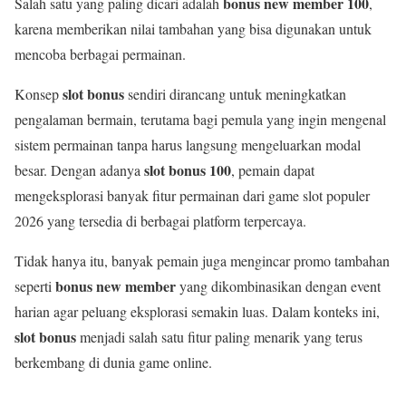
bonus new member 100
Salah satu yang paling dicari adalah
,
karena memberikan nilai tambahan yang bisa digunakan untuk
mencoba berbagai permainan.
slot bonus
Konsep
sendiri dirancang untuk meningkatkan
pengalaman bermain, terutama bagi pemula yang ingin mengenal
sistem permainan tanpa harus langsung mengeluarkan modal
slot bonus 100
besar. Dengan adanya
, pemain dapat
mengeksplorasi banyak fitur permainan dari game slot populer
2026 yang tersedia di berbagai platform terpercaya.
Tidak hanya itu, banyak pemain juga mengincar promo tambahan
bonus new member
seperti
yang dikombinasikan dengan event
harian agar peluang eksplorasi semakin luas. Dalam konteks ini,
slot bonus
menjadi salah satu fitur paling menarik yang terus
berkembang di dunia game online.