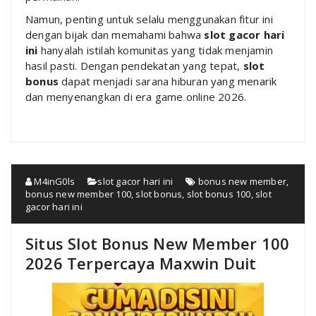
Namun, penting untuk selalu menggunakan fitur ini
dengan bijak dan memahami bahwa
slot gacor hari
ini
hanyalah istilah komunitas yang tidak menjamin
hasil pasti. Dengan pendekatan yang tepat,
slot
bonus
dapat menjadi sarana hiburan yang menarik
dan menyenangkan di era game online 2026.
M4inG0ls
slot gacor hari ini
bonus new member
,
bonus new member 100
,
slot bonus
,
slot bonus 100
,
slot
gacor hari ini
Situs Slot Bonus New Member 100
2026 Terpercaya Maxwin Duit