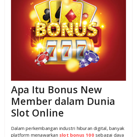
Apa Itu Bonus New
Member dalam Dunia
Slot Online
Dalam perkembangan industri hiburan digital, banyak
platform menawarkan
slot bonus 100
sebagai daya