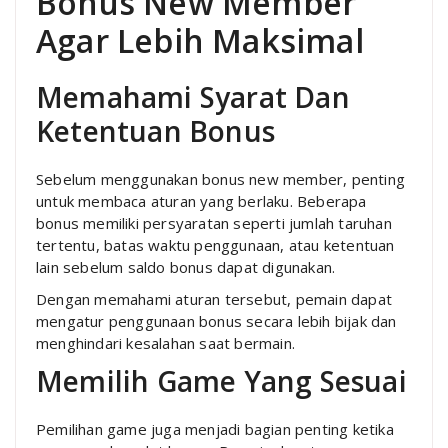
Bonus New Member
Agar Lebih Maksimal
Memahami Syarat Dan
Ketentuan Bonus
Sebelum menggunakan bonus new member, penting
untuk membaca aturan yang berlaku. Beberapa
bonus memiliki persyaratan seperti jumlah taruhan
tertentu, batas waktu penggunaan, atau ketentuan
lain sebelum saldo bonus dapat digunakan.
Dengan memahami aturan tersebut, pemain dapat
mengatur penggunaan bonus secara lebih bijak dan
menghindari kesalahan saat bermain.
Memilih Game Yang Sesuai
Pemilihan game juga menjadi bagian penting ketika