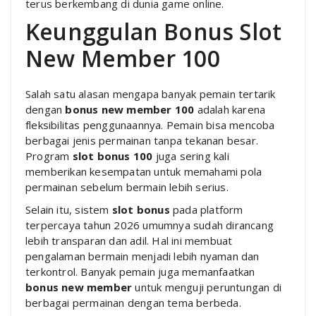
terus berkembang di dunia game online.
Keunggulan Bonus Slot
New Member 100
Salah satu alasan mengapa banyak pemain tertarik
dengan
bonus new member 100
adalah karena
fleksibilitas penggunaannya. Pemain bisa mencoba
berbagai jenis permainan tanpa tekanan besar.
Program
slot bonus 100
juga sering kali
memberikan kesempatan untuk memahami pola
permainan sebelum bermain lebih serius.
Selain itu, sistem
slot bonus
pada platform
terpercaya tahun 2026 umumnya sudah dirancang
lebih transparan dan adil. Hal ini membuat
pengalaman bermain menjadi lebih nyaman dan
terkontrol. Banyak pemain juga memanfaatkan
bonus new member
untuk menguji peruntungan di
berbagai permainan dengan tema berbeda.