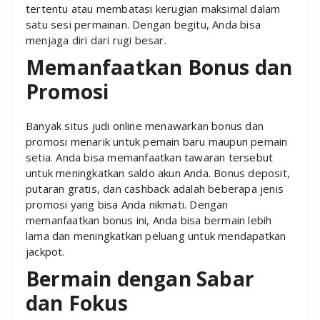
tertentu atau membatasi kerugian maksimal dalam
satu sesi permainan. Dengan begitu, Anda bisa
menjaga diri dari rugi besar.
Memanfaatkan Bonus dan
Promosi
Banyak situs judi online menawarkan bonus dan
promosi menarik untuk pemain baru maupun pemain
setia. Anda bisa memanfaatkan tawaran tersebut
untuk meningkatkan saldo akun Anda. Bonus deposit,
putaran gratis, dan cashback adalah beberapa jenis
promosi yang bisa Anda nikmati. Dengan
memanfaatkan bonus ini, Anda bisa bermain lebih
lama dan meningkatkan peluang untuk mendapatkan
jackpot.
Bermain dengan Sabar
dan Fokus