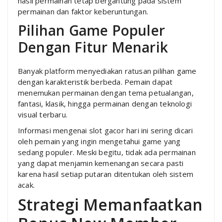
hasil permainan tetap bergantung pada sistem
permainan dan faktor keberuntungan.
Pilihan Game Populer
Dengan Fitur Menarik
Banyak platform menyediakan ratusan pilihan game
dengan karakteristik berbeda. Pemain dapat
menemukan permainan dengan tema petualangan,
fantasi, klasik, hingga permainan dengan teknologi
visual terbaru.
Informasi mengenai slot gacor hari ini sering dicari
oleh pemain yang ingin mengetahui game yang
sedang populer. Meski begitu, tidak ada permainan
yang dapat menjamin kemenangan secara pasti
karena hasil setiap putaran ditentukan oleh sistem
acak.
Strategi Memanfaatkan