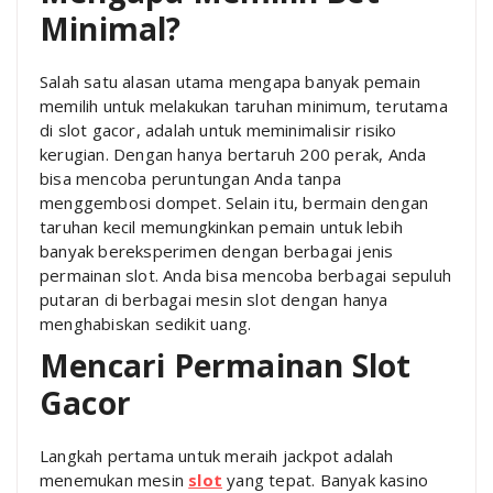
Minimal?
Salah satu alasan utama mengapa banyak pemain
memilih untuk melakukan taruhan minimum, terutama
di slot gacor, adalah untuk meminimalisir risiko
kerugian. Dengan hanya bertaruh 200 perak, Anda
bisa mencoba peruntungan Anda tanpa
menggembosi dompet. Selain itu, bermain dengan
taruhan kecil memungkinkan pemain untuk lebih
banyak bereksperimen dengan berbagai jenis
permainan slot. Anda bisa mencoba berbagai sepuluh
putaran di berbagai mesin slot dengan hanya
menghabiskan sedikit uang.
Mencari Permainan Slot
Gacor
Langkah pertama untuk meraih jackpot adalah
menemukan mesin
slot
yang tepat. Banyak kasino