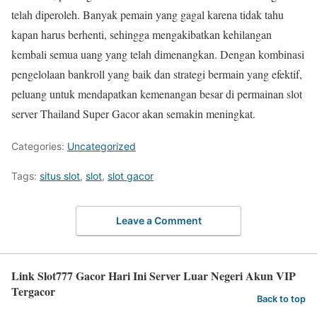
telah diperoleh. Banyak pemain yang gagal karena tidak tahu
kapan harus berhenti, sehingga mengakibatkan kehilangan
kembali semua uang yang telah dimenangkan. Dengan kombinasi
pengelolaan bankroll yang baik dan strategi bermain yang efektif,
peluang untuk mendapatkan kemenangan besar di permainan slot
server Thailand Super Gacor akan semakin meningkat.
Categories:
Uncategorized
Tags:
situs slot
,
slot
,
slot gacor
Leave a Comment
Link Slot777 Gacor Hari Ini Server Luar Negeri Akun VIP
Tergacor
Back to top