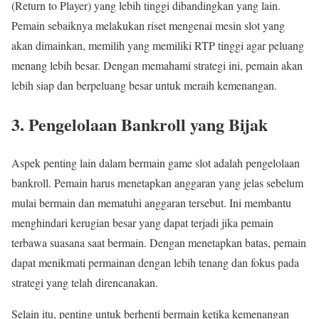
(Return to Player) yang lebih tinggi dibandingkan yang lain.
Pemain sebaiknya melakukan riset mengenai mesin slot yang
akan dimainkan, memilih yang memiliki RTP tinggi agar peluang
menang lebih besar. Dengan memahami strategi ini, pemain akan
lebih siap dan berpeluang besar untuk meraih kemenangan.
3. Pengelolaan Bankroll yang Bijak
Aspek penting lain dalam bermain game slot adalah pengelolaan
bankroll. Pemain harus menetapkan anggaran yang jelas sebelum
mulai bermain dan mematuhi anggaran tersebut. Ini membantu
menghindari kerugian besar yang dapat terjadi jika pemain
terbawa suasana saat bermain. Dengan menetapkan batas, pemain
dapat menikmati permainan dengan lebih tenang dan fokus pada
strategi yang telah direncanakan.
Selain itu, penting untuk berhenti bermain ketika kemenangan