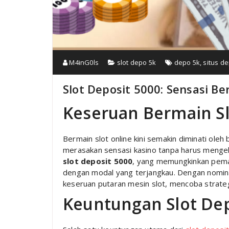
M4inG0ls
slot depo 5k
depo 5k
,
situs d
Slot Deposit 5000: Sensasi 
Keseruan Bermain S
Bermain slot online kini semakin diminati ole
merasakan sensasi kasino tanpa harus mengelu
slot deposit 5000
, yang memungkinkan pema
dengan modal yang terjangkau. Dengan nominal
keseruan putaran mesin slot, mencoba strate
Keuntungan Slot Dep