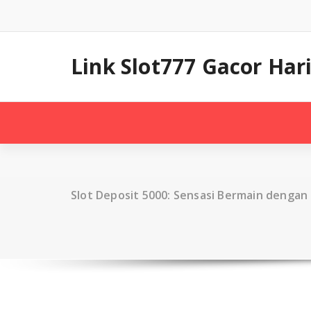
Skip
to
content
Link Slot777 Gacor Har
Slot Deposit 5000: Sensasi Bermain denga