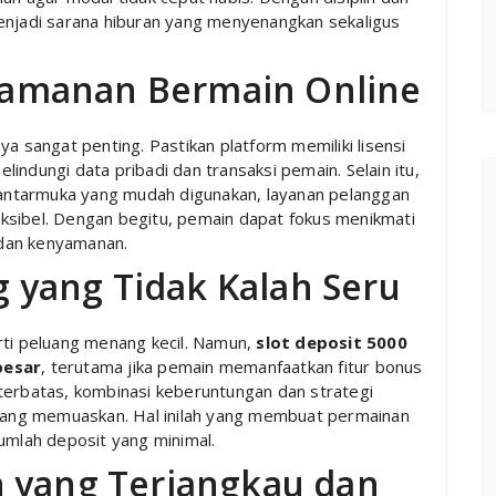
enjadi sarana hiburan yang menyenangkan sekaligus
amanan Bermain Online
a sangat penting. Pastikan platform memiliki lisensi
indungi data pribadi dan transaksi pemain. Selain itu,
ntarmuka yang mudah digunakan, layanan pelanggan
ksibel. Dengan begitu, pemain dapat fokus menikmati
dan kenyamanan.
yang Tidak Kalah Seru
rti peluang menang kecil. Namun,
slot deposit 5000
besar
, terutama jika pemain memanfaatkan fitur bonus
terbatas, kombinasi keberuntungan dan strategi
ang memuaskan. Hal inilah yang membuat permainan
umlah deposit yang minimal.
n yang Terjangkau dan