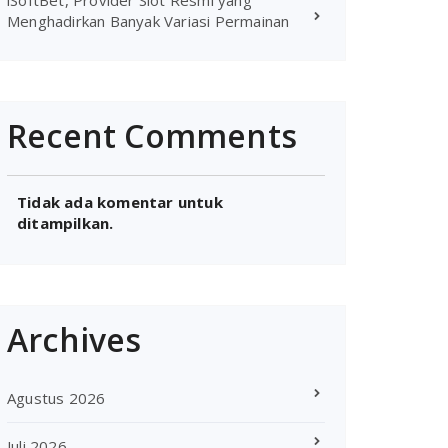
iSoftBet, Provider Slot Resmi yang
Menghadirkan Banyak Variasi Permainan
Recent Comments
Tidak ada komentar untuk
ditampilkan.
Archives
Agustus 2026
Juli 2026