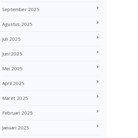
September 2025
Agustus 2025
Juli 2025
Juni 2025
Mei 2025
April 2025
Maret 2025
Februari 2025
Januari 2025