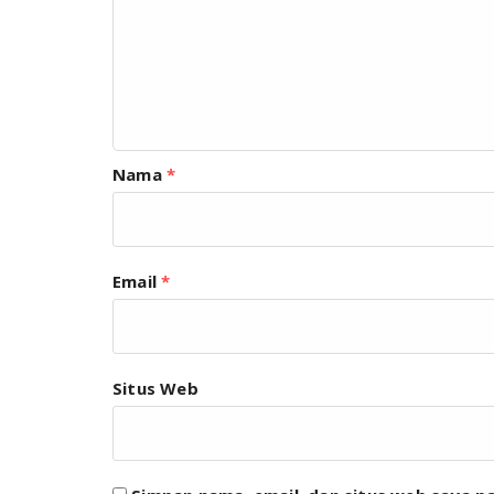
Nama
*
Email
*
Situs Web