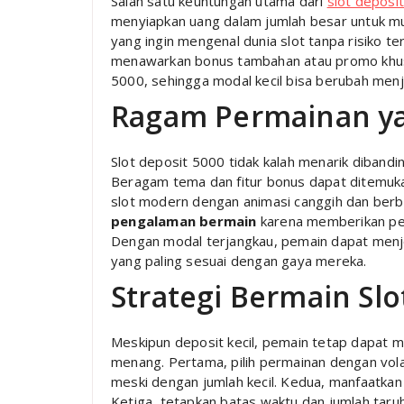
Salah satu keuntungan utama dari
slot deposi
menyiapkan uang dalam jumlah besar untuk mu
yang ingin mengenal dunia slot tanpa risiko terl
menawarkan bonus tambahan atau promo khus
5000, sehingga modal kecil bisa berubah menj
Ragam Permainan ya
Slot deposit 5000 tidak kalah menarik diband
Beragam tema dan fitur bonus dapat ditemukan,
slot modern dengan animasi canggih dan berb
pengalaman bermain
karena memberikan pel
Dengan modal terjangkau, pemain dapat menje
yang paling sesuai dengan gaya mereka.
Strategi Bermain Slo
Meskipun deposit kecil, pemain tetap dapat 
menang. Pertama, pilih permainan dengan vola
meski dengan jumlah kecil. Kedua, manfaatkan 
Ketiga, tetapkan batas waktu dan jumlah taruh