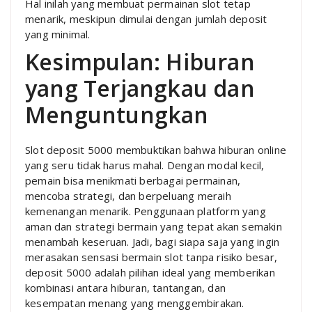
Hal inilah yang membuat permainan slot tetap
menarik, meskipun dimulai dengan jumlah deposit
yang minimal.
Kesimpulan: Hiburan
yang Terjangkau dan
Menguntungkan
Slot deposit 5000 membuktikan bahwa hiburan online
yang seru tidak harus mahal. Dengan modal kecil,
pemain bisa menikmati berbagai permainan,
mencoba strategi, dan berpeluang meraih
kemenangan menarik. Penggunaan platform yang
aman dan strategi bermain yang tepat akan semakin
menambah keseruan. Jadi, bagi siapa saja yang ingin
merasakan sensasi bermain slot tanpa risiko besar,
deposit 5000 adalah pilihan ideal yang memberikan
kombinasi antara hiburan, tantangan, dan
kesempatan menang yang menggembirakan.