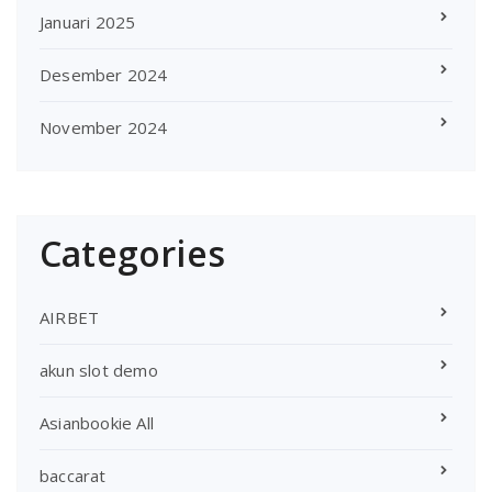
Januari 2025
Desember 2024
November 2024
Categories
AIRBET
akun slot demo
Asianbookie All
baccarat