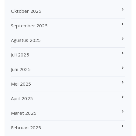
Oktober 2025
September 2025
Agustus 2025
Juli 2025
Juni 2025
Mei 2025
April 2025
Maret 2025
Februari 2025