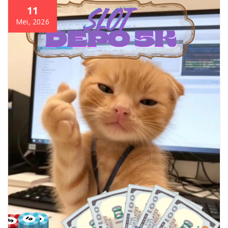
11
Mei, 2026