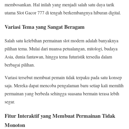
membosankan. Hal inilah yang menjadi salah satu daya tarik
utama Slot Gacor 777 di tengah berkembangnya hiburan digital.
Variasi Tema yang Sangat Beragam
Salah satu kelebihan permainan slot modern adalah banyaknya
pilihan tema. Mulai dari nuansa petualangan, mitologi, budaya
Asia, dunia fantawan, hingga tema futuristik tersedia dalam
berbagai pilihan.
Variasi tersebut membuat pemain tidak terpaku pada satu konsep
saja. Mereka dapat mencoba pengalaman baru setiap kali memilih
permainan yang berbeda sehingga suasana bermain terasa lebih
segar.
Fitur Interaktif yang Membuat Permainan Tidak
Monoton