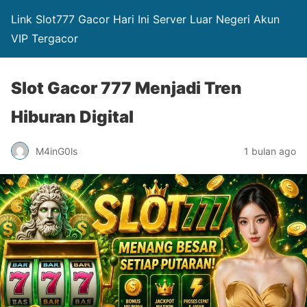
Link Slot777 Gacor Hari Ini Server Luar Negeri Akun
VIP Tergacor
Slot Gacor 777 Menjadi Tren
Hiburan Digital
M4inG0ls
1 bulan ago