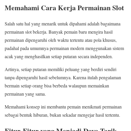
Memahami Cara Kerja Permainan Slot
Salah satu hal yang menarik untuk dipahami adalah bagaimana
permainan slot bekerja. Banyak pemain baru mengira hasil
permainan dipengaruhi oleh waktu tertentu atau pola khusus,
padahal pada umumnya permainan modern menggunakan sistem
acak yang menghasilkan setiap putaran secara independen.
Artinya, setiap putaran memiliki peluang yang berdiri sendiri
tanpa dipengaruhi hasil sebelumnya. Karena itulah pengalaman
bermain setiap orang bisa berbeda walaupun memainkan
permainan yang sama.
Memahami konsep ini membantu pemain menikmati permainan
sebagai bentuk hiburan, bukan sekadar mengejar hasil tertentu.
Fitur-Fitur yang Menjadi Daya Tarik