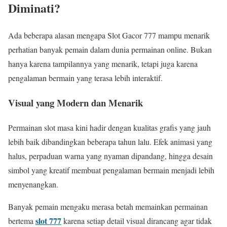
Diminati?
Ada beberapa alasan mengapa Slot Gacor 777 mampu menarik
perhatian banyak pemain dalam dunia permainan online. Bukan
hanya karena tampilannya yang menarik, tetapi juga karena
pengalaman bermain yang terasa lebih interaktif.
Visual yang Modern dan Menarik
Permainan slot masa kini hadir dengan kualitas grafis yang jauh
lebih baik dibandingkan beberapa tahun lalu. Efek animasi yang
halus, perpaduan warna yang nyaman dipandang, hingga desain
simbol yang kreatif membuat pengalaman bermain menjadi lebih
menyenangkan.
Banyak pemain mengaku merasa betah memainkan permainan
slot 777
bertema
karena setiap detail visual dirancang agar tidak