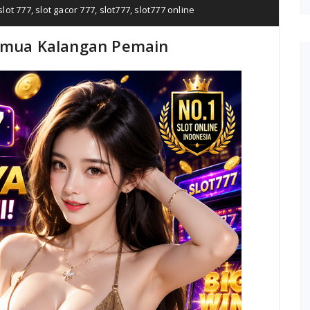
slot 777
,
slot gacor 777
,
slot777
,
slot777 online
Semua Kalangan Pemain