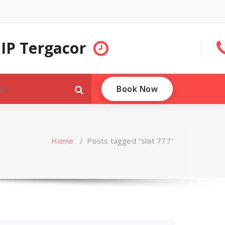
VIP Tergacor
Book Now
Home
/
Posts tagged "slot 777"