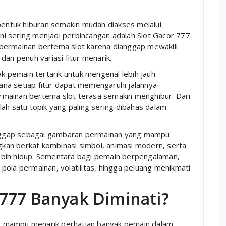
ntuk hiburan semakin mudah diakses melalui
ini sering menjadi perbincangan adalah Slot Gacor 777.
ta permainan bertema slot karena dianggap mewakili
dan penuh variasi fitur menarik.
ak pemain tertarik untuk mengenal lebih jauh
na setiap fitur dapat memengaruhi jalannya
mainan bertema slot terasa semakin menghibur. Dari
ah satu topik yang paling sering dibahas dalam
ianggap sebagai gambaran permainan yang mampu
an berkat kombinasi simbol, animasi modern, serta
ebih hidup. Sementara bagi pemain berpengalaman,
i pola permainan, volatilitas, hingga peluang menikmati
777 Banyak Diminati?
7 mampu menarik perhatian banyak pemain dalam