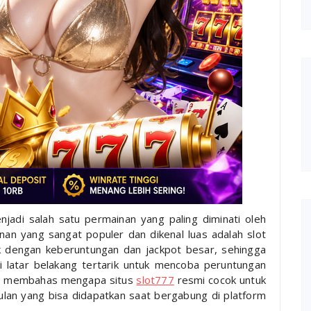
njadi salah satu permainan yang paling diminati oleh
nan yang sangat populer dan dikenal luas adalah slot
k dengan keberuntungan dan jackpot besar, sehingga
i latar belakang tertarik untuk mencoba peruntungan
akan membahas mengapa situs
slot777
resmi cocok untuk
lan yang bisa didapatkan saat bergabung di platform