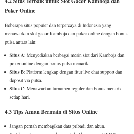
4.2 Situs Terbaik untuk Slot Gacor Kamboja dan
Poker Online
Beberapa situs populer dan terpercaya di Indonesia yang
menawarkan slot gacor Kamboja dan poker online dengan bonus
pulsa antara lain:
Situs A
: Menyediakan berbagai mesin slot dari Kamboja dan
poker online dengan bonus pulsa menarik.
Situs B
: Platform lengkap dengan fitur live chat support dan
deposit via pulsa.
Situs C
: Menawarkan turnamen reguler dan bonus menarik
setiap hari.
4.3 Tips Aman Bermain di Situs Online
Jangan pernah membagikan data pribadi dan akun.