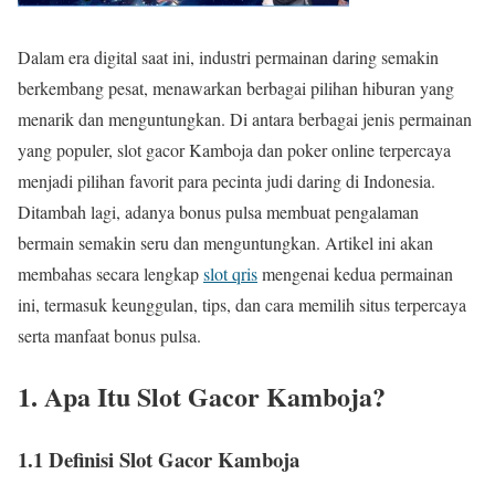
Dalam era digital saat ini, industri permainan daring semakin
berkembang pesat, menawarkan berbagai pilihan hiburan yang
menarik dan menguntungkan. Di antara berbagai jenis permainan
yang populer, slot gacor Kamboja dan poker online terpercaya
menjadi pilihan favorit para pecinta judi daring di Indonesia.
Ditambah lagi, adanya bonus pulsa membuat pengalaman
bermain semakin seru dan menguntungkan. Artikel ini akan
membahas secara lengkap
slot qris
mengenai kedua permainan
ini, termasuk keunggulan, tips, dan cara memilih situs terpercaya
serta manfaat bonus pulsa.
1. Apa Itu Slot Gacor Kamboja?
1.1 Definisi Slot Gacor Kamboja