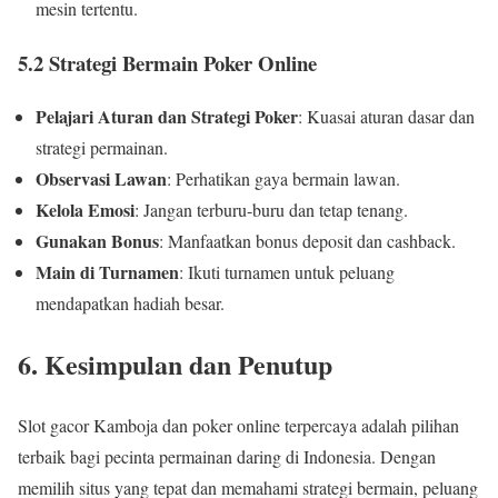
mesin tertentu.
5.2 Strategi Bermain Poker Online
Pelajari Aturan dan Strategi Poker
: Kuasai aturan dasar dan
strategi permainan.
Observasi Lawan
: Perhatikan gaya bermain lawan.
Kelola Emosi
: Jangan terburu-buru dan tetap tenang.
Gunakan Bonus
: Manfaatkan bonus deposit dan cashback.
Main di Turnamen
: Ikuti turnamen untuk peluang
mendapatkan hadiah besar.
6. Kesimpulan dan Penutup
Slot gacor Kamboja dan poker online terpercaya adalah pilihan
terbaik bagi pecinta permainan daring di Indonesia. Dengan
memilih situs yang tepat dan memahami strategi bermain, peluang