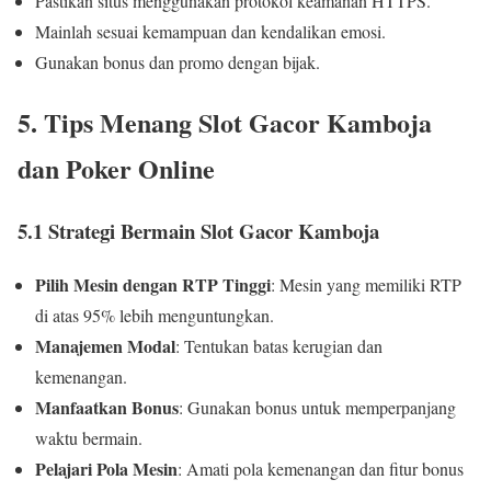
Pastikan situs menggunakan protokol keamanan HTTPS.
Mainlah sesuai kemampuan dan kendalikan emosi.
Gunakan bonus dan promo dengan bijak.
5. Tips Menang Slot Gacor Kamboja
dan Poker Online
5.1 Strategi Bermain Slot Gacor Kamboja
Pilih Mesin dengan RTP Tinggi
: Mesin yang memiliki RTP
di atas 95% lebih menguntungkan.
Manajemen Modal
: Tentukan batas kerugian dan
kemenangan.
Manfaatkan Bonus
: Gunakan bonus untuk memperpanjang
waktu bermain.
Pelajari Pola Mesin
: Amati pola kemenangan dan fitur bonus