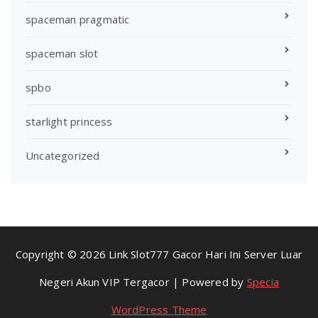
spaceman pragmatic
spaceman slot
spbo
starlight princess
Uncategorized
Copyright © 2026 Link Slot777 Gacor Hari Ini Server Luar
Negeri Akun VIP Tergacor | Powered by
Specia
WordPress Theme