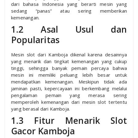
dari bahasa Indonesia yang berarti mesin yang
sedang “panas” atau sering memberikan
kemenangan.
1.2 Asal Usul dan
Popularitas
Mesin slot dari Kamboja dikenal karena desainnya
yang menarik dan tingkat kemenangan yang cukup
tinggi, sehingga banyak pemain percaya bahwa
mesin ini memiliki peluang lebih besar untuk
mendapatkan kemenangan. Meskipun tidak ada
jaminan pasti, kepercayaan ini berkembang melalui
pengalaman pemain yang merasa sering
memperoleh kemenangan dari mesin slot tertentu
yang berasal dari Kamboja.
1.3 Fitur Menarik Slot
Gacor Kamboja