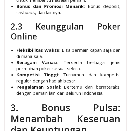
Bonus dan Promosi Menarik
: Bonus deposit,
cashback, dan lainnya.
2.3 Keunggulan Poker
Online
Fleksibilitas Waktu
: Bisa bermain kapan saja dan
di mana saja.
Beragam Variasi
: Tersedia berbagai jenis
permainan poker sesuai selera.
Kompetisi Tinggi
: Turnamen dan kompetisi
reguler dengan hadiah besar.
Pengalaman Sosial
: Bertemu dan berinteraksi
dengan pemain lain dari seluruh Indonesia.
3. Bonus Pulsa:
Menambah Keseruan
dan Keuntungan