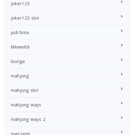
joker123
joker123 slot
judi bola
klikwin88
lounge
mahjong
mahjong slot
mahjong ways
mahjong ways 2
massage