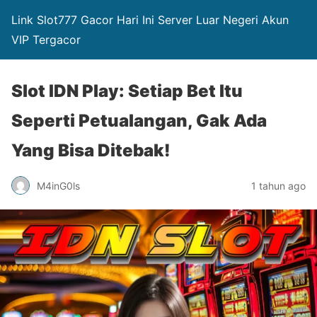
Link Slot777 Gacor Hari Ini Server Luar Negeri Akun
VIP Tergacor
Slot IDN Play: Setiap Bet Itu
Seperti Petualangan, Gak Ada
Yang Bisa Ditebak!
M4inG0ls
1 tahun ago