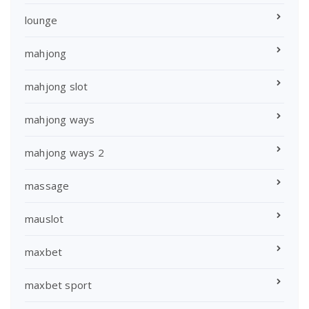
lounge
mahjong
mahjong slot
mahjong ways
mahjong ways 2
massage
mauslot
maxbet
maxbet sport