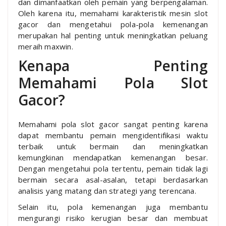
dan dimanfaatkan oleh pemain yang berpengalaman.
Oleh karena itu, memahami karakteristik mesin slot
gacor dan mengetahui pola-pola kemenangan
merupakan hal penting untuk meningkatkan peluang
meraih maxwin.
Kenapa Penting
Memahami Pola Slot
Gacor?
Memahami pola slot gacor sangat penting karena
dapat membantu pemain mengidentifikasi waktu
terbaik untuk bermain dan meningkatkan
kemungkinan mendapatkan kemenangan besar.
Dengan mengetahui pola tertentu, pemain tidak lagi
bermain secara asal-asalan, tetapi berdasarkan
analisis yang matang dan strategi yang terencana.
Selain itu, pola kemenangan juga membantu
mengurangi risiko kerugian besar dan membuat