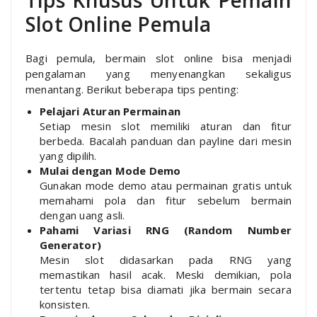
Slot Online Pemula
Bagi pemula, bermain slot online bisa menjadi
pengalaman yang menyenangkan sekaligus
menantang. Berikut beberapa tips penting:
Pelajari Aturan Permainan
Setiap mesin slot memiliki aturan dan fitur
berbeda. Bacalah panduan dan payline dari mesin
yang dipilih.
Mulai dengan Mode Demo
Gunakan mode demo atau permainan gratis untuk
memahami pola dan fitur sebelum bermain
dengan uang asli.
Pahami Variasi RNG (Random Number
Generator)
Mesin slot didasarkan pada RNG yang
memastikan hasil acak. Meski demikian, pola
tertentu tetap bisa diamati jika bermain secara
konsisten.