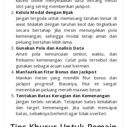
kasino online menyediakan data tentang mesin
slot yang sering memberikan jackpot.
Kelola Modal dengan Bijak
Jangan tergoda untuk memasang taruhan besar di
awal. Mulailah dengan taruhan kecil dan tingkatkan
secara bertahap jika mesin menunjukkan pola
kemenangan, sehingga modal tetap aman dan
peluang bertahan lebih lama.
Gunakan Pola dan Analisis Data
Amati pola kemunculan simbol, waktu, dan
frekuensi kemenangan. Catat pola tersebut dan
gunakan sebagai acuan saat bermain.
Manfaatkan Fitur Bonus dan Jackpot
Mainkan mesin yang memiliki fitur bonus dan
jackpot progresif. Biasanya, fitur ini sangat
menentukan peluang meraih maxwin besar.
Tentukan Batas Kerugian dan Kemenangan
Jangan terlalu serakah. Tetapkan batas kekalahan
dan target kemenangan. Jika sudah mencapai
batas, sebaiknya berhenti agar tidak overbet.
Tips Khusus Untuk Pemain