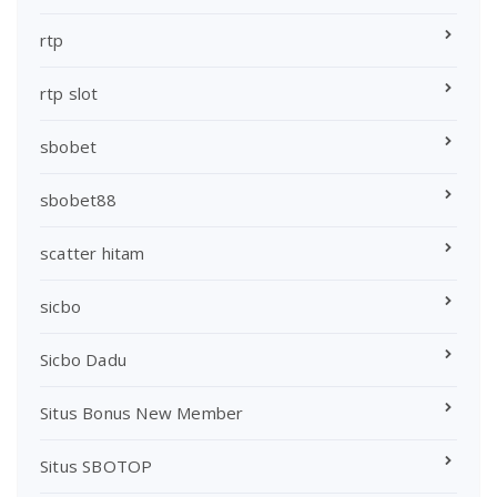
rtp
rtp slot
sbobet
sbobet88
scatter hitam
sicbo
Sicbo Dadu
Situs Bonus New Member
Situs SBOTOP