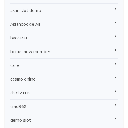
akun slot demo
Asianbookie All
baccarat
bonus new member
care
casino online
chicky run
cmd368
demo slot