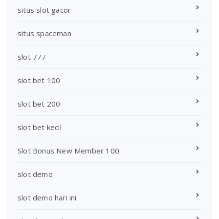
situs slot gacor
situs spaceman
slot 777
slot bet 100
slot bet 200
slot bet kecil
Slot Bonus New Member 100
slot demo
slot demo hari ini