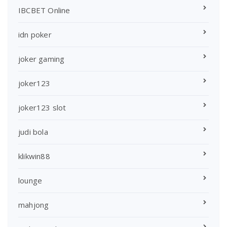
IBCBET Online
idn poker
joker gaming
joker123
joker123 slot
judi bola
klikwin88
lounge
mahjong