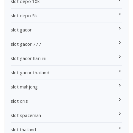
slot depo 10k
slot depo 5k
slot gacor
slot gacor 777
slot gacor hari ini
slot gacor thailand
slot mahjong
slot qris
slot spaceman
slot thailand