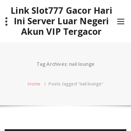
Skip
Link Slot777 Gacor Hari
to
content
Ini Server Luar Negeri
Akun VIP Tergacor
Tag Archives: nail lounge
Home
/
Posts tagged "nail lounge"