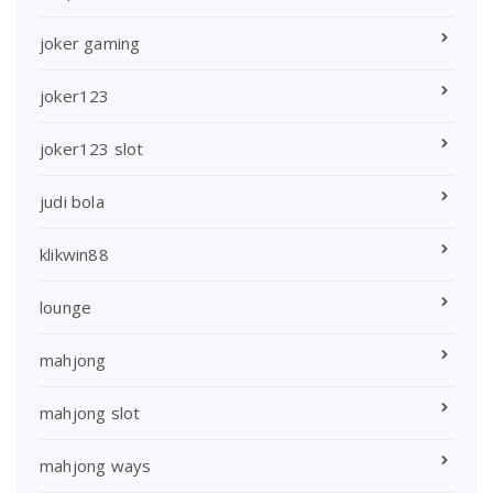
joker gaming
joker123
joker123 slot
judi bola
klikwin88
lounge
mahjong
mahjong slot
mahjong ways