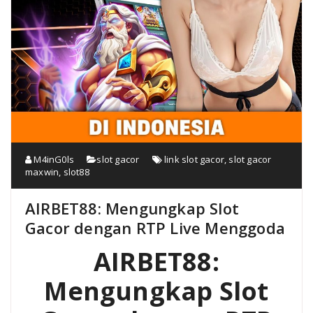
M4inG0ls
slot gacor
link slot gacor
,
slot gacor
maxwin
,
slot88
AIRBET88: Mengungkap Slot
Gacor dengan RTP Live Menggoda
AIRBET88:
Mengungkap Slot