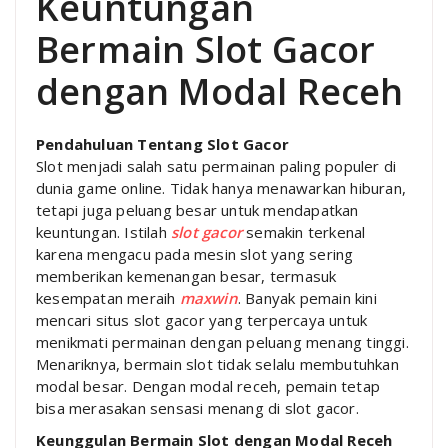
Keuntungan
Bermain Slot Gacor
dengan Modal Receh
Pendahuluan Tentang Slot Gacor
Slot menjadi salah satu permainan paling populer di
dunia game online. Tidak hanya menawarkan hiburan,
tetapi juga peluang besar untuk mendapatkan
keuntungan. Istilah
slot gacor
semakin terkenal
karena mengacu pada mesin slot yang sering
memberikan kemenangan besar, termasuk
kesempatan meraih
maxwin
. Banyak pemain kini
mencari situs slot gacor yang terpercaya untuk
menikmati permainan dengan peluang menang tinggi.
Menariknya, bermain slot tidak selalu membutuhkan
modal besar. Dengan modal receh, pemain tetap
bisa merasakan sensasi menang di slot gacor.
Keunggulan Bermain Slot dengan Modal Receh