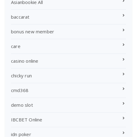
Asianbookie All
baccarat
bonus new member
care
casino online
chicky run
cmd368
demo slot
IBCBET Online
idn poker