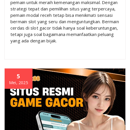
pemain untuk meraih kemenangan maksimal. Dengan
strategi tepat dan pemilihan situs yang terpercaya,
pemain modal receh tetap bisa menikmati sensasi
bermain slot yang seru dan menguntungkan. Bermain
cerdas di slot gacor tidak hanya soal keberuntungan,
tetapi juga soal bagaimana memanfaatkan peluang
yang ada dengan bijak.
5
Mei, 2025