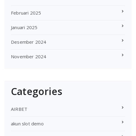
Februari 2025
Januari 2025
Desember 2024
November 2024
Categories
AIRBET
akun slot demo