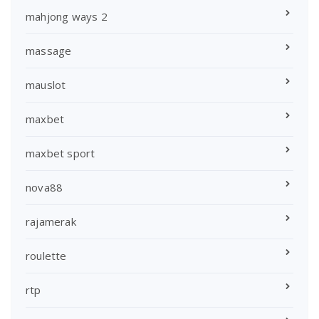
mahjong ways 2
massage
mauslot
maxbet
maxbet sport
nova88
rajamerak
roulette
rtp