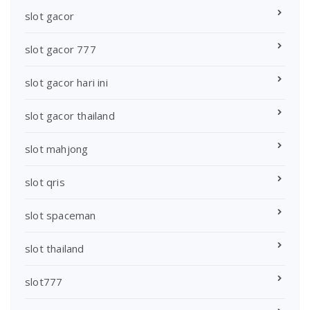
slot gacor
slot gacor 777
slot gacor hari ini
slot gacor thailand
slot mahjong
slot qris
slot spaceman
slot thailand
slot777