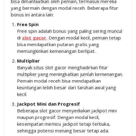
bisa dimanfaatkan oleh pemain, termasuk mereka
yang bermain dengan modal receh. Beberapa fitur
bonus ini antara lain:
Free Spin
Free spin adalah bonus yang paling sering muncul
di
slot gacor
. Dengan modal kecil, pemain tetap
bisa mendapatkan putaran gratis yang
memungkinkan kemenangan berlipat.
Multiplier
Banyak situs slot gacor menghadirkan fitur
multiplier yang meningkatkan jumlah kemenangan.
Pemain modal receh bisa mendapatkan
keuntungan lebih besar dari taruhan awal yang
kecil.
Jackpot Mini dan Progresif
Beberapa slot gacor menyediakan jackpot mini
maupun progresif. Dengan modal kecil,
kesempatan memicu jackpot tetap terbuka,
sehingga potensi menang besar tetap ada.