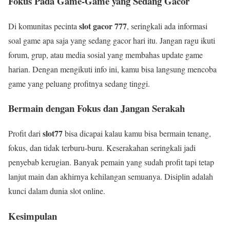
Fokus Pada Game-Game yang Sedang Gacor
slot gacor 777
Di komunitas pecinta
, seringkali ada informasi
soal game apa saja yang sedang gacor hari itu. Jangan ragu ikuti
forum, grup, atau media sosial yang membahas update game
harian. Dengan mengikuti info ini, kamu bisa langsung mencoba
game yang peluang profitnya sedang tinggi.
Bermain dengan Fokus dan Jangan Serakah
slot77
Profit dari
bisa dicapai kalau kamu bisa bermain tenang,
fokus, dan tidak terburu-buru. Keserakahan seringkali jadi
penyebab kerugian. Banyak pemain yang sudah profit tapi tetap
lanjut main dan akhirnya kehilangan semuanya. Disiplin adalah
kunci dalam dunia slot online.
Kesimpulan