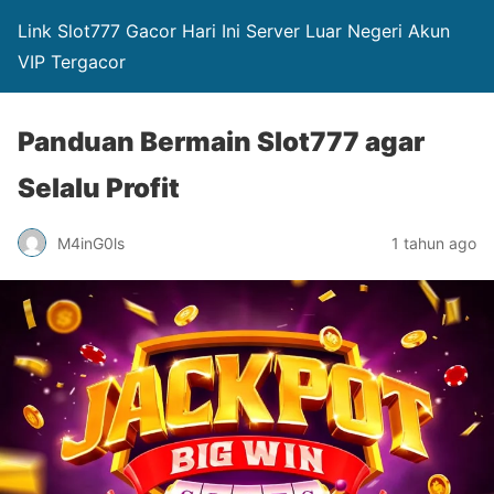
Link Slot777 Gacor Hari Ini Server Luar Negeri Akun
VIP Tergacor
Panduan Bermain Slot777 agar
Selalu Profit
M4inG0ls
1 tahun ago