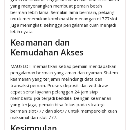
yang menyenangkan membuat pemain betah
bermain lebih lama. Semakin lama bermain, peluang
untuk menemukan kombinasi kemenangan di 777slot
juga meningkat, sehingga pengalaman cuan menjadi
lebih nyata.
Keamanan dan
Kemudahan Akses
MAUSLOT memastikan setiap pemain mendapatkan
pengalaman bermain yang aman dan nyaman. Sistem
keamanan yang terjamin melindungi data dan
transaksi pemain. Proses deposit dan withdraw
cepat serta layanan pelanggan 24 jam siap
membantu jika terjadi kendala. Dengan keamanan
yang terjaga, pemain bisa fokus pada strategi
bermain slot777 dan slot77 untuk memperoleh cuan
maksimal dari slot 777.
Kesimpulan