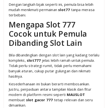
Dengan langkah bijak seperti ini, pemula bisa lebih
mudah menikmati permainan
slot77
tanpa merasa
terbebani.
Mengapa Slot 777
Cocok untuk Pemula
Dibanding Slot Lain
Bila dibandingkan dengan slot lain yang kadang terlalu
kompleks,
slot777
jelas lebih ramah untuk pemula.
Tidak perlu strategi rumit, tidak perlu memahami
banyak aturan, cukup putar gulungan dan nikmati
hasilnya.
Kesederhanaan ini bukan berarti membosankan.
Justru, perpaduan antara tampilan klasik dan fitur
modern di platform resmi seperti
MAUSLOT
membuat
slot gacor 777
tetap relevan dan seru
dimainkan.