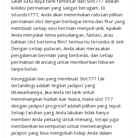
Salah satu daya tarik terbesar dari Slot777 adalah
koleksi permainan yang sangat beragam. Di
situsslot777, Anda akan menemukan ratusan pilihan
permainan slot dengan berbagai tema dan fitur yang
membuat setiap sesi bermain menjadi unik. Apakah
Anda menyukai tema petualangan, fantasi, atau
bahkan slot bertema film? Semua itu tersedia di sini!
Dengan setiap putaran, Anda akan merasakan
pengalaman bermain yang berbeda, dan setiap
permainan dirancang untuk memberikan hiburan
tanpa batas.
Keunggulan lain yang membuat Slot777 tak
tertandingi adalah tingkat jackpot yang
ditawarkannya. Jika Anda tertarik untuk
memenangkan hadiah luar biasa, maka slot 777
dengan jackpot progresif adalah pilihan yang tepat.
Setiap taruhan yang Anda lakukan tidak hanya
memberi Anda peluang untuk menang, tetapi juga
memberikan kesempatan untuk memenangkan
jackpot yang bisa mengubah hidup Anda dalam