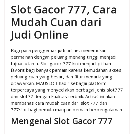
Slot Gacor 777, Cara
Mudah Cuan dari
Judi Online
Bagi para penggemar judi online, menemukan
permainan dengan peluang menang tinggi menjadi
tujuan utama. Slot gacor 777 kini menjadi pilihan
favorit bagi banyak pemain karena kemudahan akses,
peluang cuan yang besar, dan fitur menarik yang
ditawarkan. MAUSLOT hadir sebagai platform
terpercaya yang menyediakan berbagai jenis slot777
dan slot77 dengan kualitas terbaik. Artikel ini akan
membahas cara mudah cuan dari slot 777 dan
777slot bagi pemula maupun pemain berpengalaman.
Mengenal Slot Gacor 777