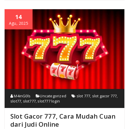
14
Agu, 2025
M4inG0ls
Uncategorized
slot 777
,
slot gacor 777
,
slot77
,
slot777
,
slot777 login
Slot Gacor 777, Cara Mudah Cuan
dari Judi Online