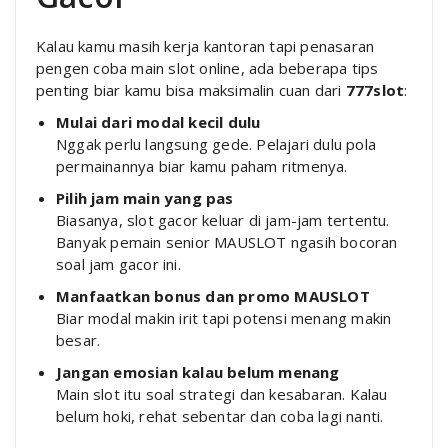
Kalau kamu masih kerja kantoran tapi penasaran
pengen coba main slot online, ada beberapa tips
penting biar kamu bisa maksimalin cuan dari
777slot
:
Mulai dari modal kecil dulu
Nggak perlu langsung gede. Pelajari dulu pola
permainannya biar kamu paham ritmenya.
Pilih jam main yang pas
Biasanya, slot gacor keluar di jam-jam tertentu.
Banyak pemain senior MAUSLOT ngasih bocoran
soal jam gacor ini.
Manfaatkan bonus dan promo MAUSLOT
Biar modal makin irit tapi potensi menang makin
besar.
Jangan emosian kalau belum menang
Main slot itu soal strategi dan kesabaran. Kalau
belum hoki, rehat sebentar dan coba lagi nanti.