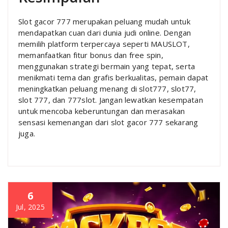
Slot gacor 777 merupakan peluang mudah untuk
mendapatkan cuan dari dunia judi online. Dengan
memilih platform terpercaya seperti MAUSLOT,
memanfaatkan fitur bonus dan free spin,
menggunakan strategi bermain yang tepat, serta
menikmati tema dan grafis berkualitas, pemain dapat
meningkatkan peluang menang di slot777, slot77,
slot 777, dan 777slot. Jangan lewatkan kesempatan
untuk mencoba keberuntungan dan merasakan
sensasi kemenangan dari slot gacor 777 sekarang
juga.
6
Jul, 2025