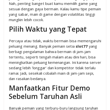
Nah, penting banget buat kamu memilih game yang
sesuai dengan gaya bermain. Kalau kamu tipe pemain
yang sabar, main di game dengan volatilitas tinggi
mungkin lebih cocok.
Pilih Waktu yang Tepat
Percaya atau tidak, waktu bermain bisa memengaruhi
peluang menang. Banyak pemain setia
slot77
yang
berbagi pengalaman bahwa bermain di jam-jam
tertentu, seperti tengah malam atau dini hari, bisa
meningkatkan peluang kemenangan. Ini karena server
sedang lebih ‘longgar’ dan kompetitor tidak terlalu
ramai. Jadi, sesekali cobalah main di jam-jam sepi,
dan rasakan bedanya.
Manfaatkan Fitur Demo
Sebelum Taruhan Asli
Banyak pemain yang terburu-buru langsung taruhan