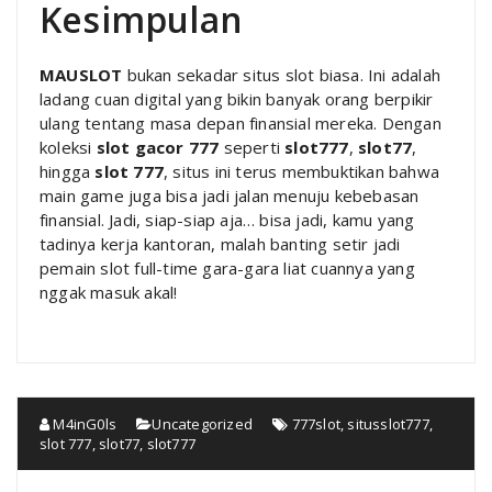
Kesimpulan
MAUSLOT
bukan sekadar situs slot biasa. Ini adalah
ladang cuan digital yang bikin banyak orang berpikir
ulang tentang masa depan finansial mereka. Dengan
koleksi
slot gacor 777
seperti
slot777
,
slot77
,
hingga
slot 777
, situs ini terus membuktikan bahwa
main game juga bisa jadi jalan menuju kebebasan
finansial. Jadi, siap-siap aja… bisa jadi, kamu yang
tadinya kerja kantoran, malah banting setir jadi
pemain slot full-time gara-gara liat cuannya yang
nggak masuk akal!
M4inG0ls
Uncategorized
777slot
,
situsslot777
,
slot 777
,
slot77
,
slot777