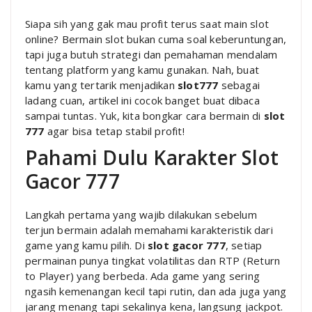
Siapa sih yang gak mau profit terus saat main slot
online? Bermain slot bukan cuma soal keberuntungan,
tapi juga butuh strategi dan pemahaman mendalam
tentang platform yang kamu gunakan. Nah, buat
kamu yang tertarik menjadikan
slot777
sebagai
ladang cuan, artikel ini cocok banget buat dibaca
sampai tuntas. Yuk, kita bongkar cara bermain di
slot
777
agar bisa tetap stabil profit!
Pahami Dulu Karakter Slot
Gacor 777
Langkah pertama yang wajib dilakukan sebelum
terjun bermain adalah memahami karakteristik dari
game yang kamu pilih. Di
slot gacor 777
, setiap
permainan punya tingkat volatilitas dan RTP (Return
to Player) yang berbeda. Ada game yang sering
ngasih kemenangan kecil tapi rutin, dan ada juga yang
jarang menang tapi sekalinya kena, langsung jackpot.