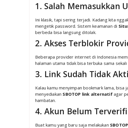
1. Salah Memasukkan 
Ini klasik, tapi sering terjadi. Kadang kita ng
mengetik password. Sistem keamanan di
Sit
berbeda bisa langsung ditolak.
2. Akses Terblokir Provi
Beberapa provider internet di Indonesia mem
halaman utama tidak bisa terbuka sama sekali
3. Link Sudah Tidak Akt
Kalau kamu menyimpan bookmark lama, bisa jad
menyediakan
SBOTOP link alternatif
agar p
hambatan.
4. Akun Belum Terverifi
Buat kamu yang baru saja melakukan
SBOTOP