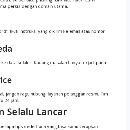
sama persis dengan domain utama.
”. Ikuti instruksi yang dikirim ke email atau nomor
eda
i ke data seluler. Kadang masalah hanya terjadi pada
ice
al, jangan ragu hubungi layanan pelanggan resmi. Tim
u 24 jam.
n Selalu Lancar
eberapa tips sederhana yang bisa kamu terapkan: