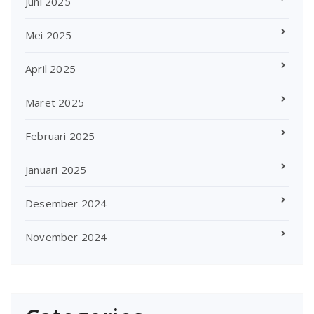
Juni 2025
Mei 2025
April 2025
Maret 2025
Februari 2025
Januari 2025
Desember 2024
November 2024