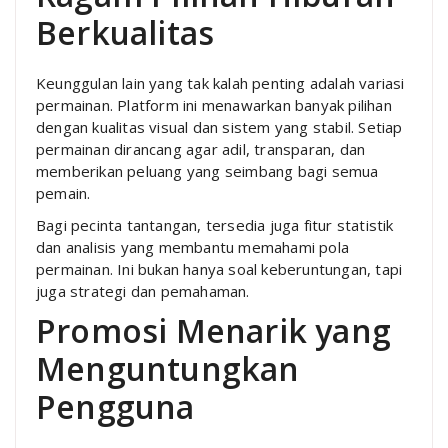
Berkualitas
Keunggulan lain yang tak kalah penting adalah variasi
permainan. Platform ini menawarkan banyak pilihan
dengan kualitas visual dan sistem yang stabil. Setiap
permainan dirancang agar adil, transparan, dan
memberikan peluang yang seimbang bagi semua
pemain.
Bagi pecinta tantangan, tersedia juga fitur statistik
dan analisis yang membantu memahami pola
permainan. Ini bukan hanya soal keberuntungan, tapi
juga strategi dan pemahaman.
Promosi Menarik yang
Menguntungkan
Pengguna