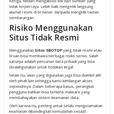
Ketiga, hindari mengakses link dari sumber yang
tidak terpercaya. Lebih baik mengetik langsung
alamat resmi di browser daripada mengklik tautan
sembarangan.
Risiko Menggunakan
Situs Tidak Resmi
Menggunakan
Situs SBOTOP
yang tidak resmi atau
tiruan bisa membawa berbagai risiko serius. Salah
satunya adalah pencurian data pribadi yang bisa
disalahgunakan untuk tindakan ilegal.
Selain itu, akun yang digunakan juga bisa diambil alih
oleh pihak lain sehingga kamu kehilangan akses
sepenuhnya. Dalam beberapa kasus, perangkat
pengguna bahkan bisa terkena malware yang
membahayakan sistem keamanan data.
Oleh karena itu, penting untuk selalu mengutamakan
keamanan dibandingkan kemudahan sesaat.