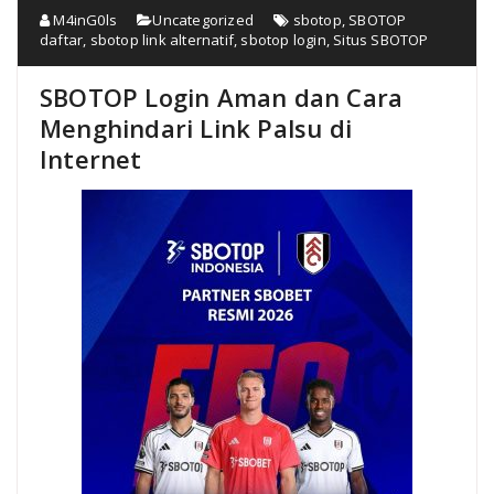
M4inG0ls
Uncategorized
sbotop
,
SBOTOP
daftar
,
sbotop link alternatif
,
sbotop login
,
Situs SBOTOP
SBOTOP Login Aman dan Cara
Menghindari Link Palsu di
Internet