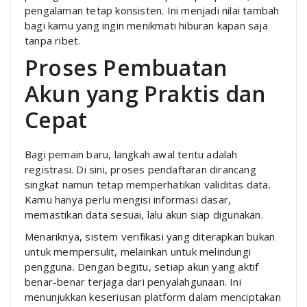
pengalaman tetap konsisten. Ini menjadi nilai tambah
bagi kamu yang ingin menikmati hiburan kapan saja
tanpa ribet.
Proses Pembuatan
Akun yang Praktis dan
Cepat
Bagi pemain baru, langkah awal tentu adalah
registrasi. Di sini, proses pendaftaran dirancang
singkat namun tetap memperhatikan validitas data.
Kamu hanya perlu mengisi informasi dasar,
memastikan data sesuai, lalu akun siap digunakan.
Menariknya, sistem verifikasi yang diterapkan bukan
untuk mempersulit, melainkan untuk melindungi
pengguna. Dengan begitu, setiap akun yang aktif
benar-benar terjaga dari penyalahgunaan. Ini
menunjukkan keseriusan platform dalam menciptakan