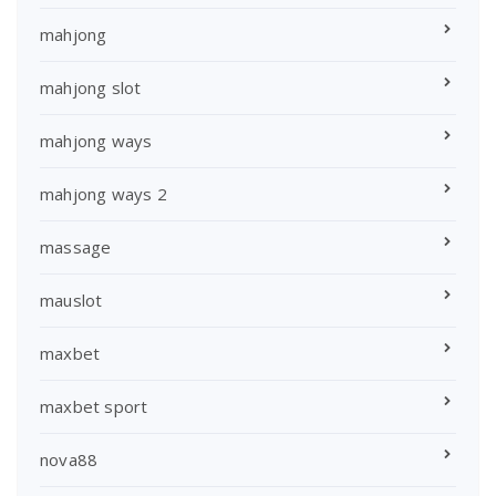
mahjong
mahjong slot
mahjong ways
mahjong ways 2
massage
mauslot
maxbet
maxbet sport
nova88