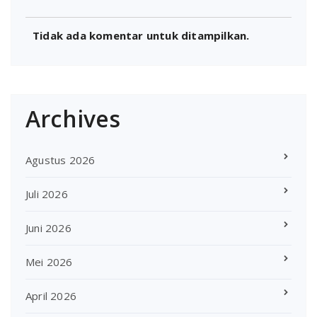
Tidak ada komentar untuk ditampilkan.
Archives
Agustus 2026
Juli 2026
Juni 2026
Mei 2026
April 2026