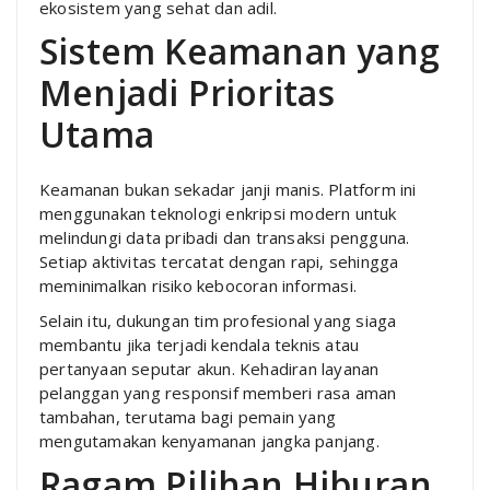
ekosistem yang sehat dan adil.
Sistem Keamanan yang
Menjadi Prioritas
Utama
Keamanan bukan sekadar janji manis. Platform ini
menggunakan teknologi enkripsi modern untuk
melindungi data pribadi dan transaksi pengguna.
Setiap aktivitas tercatat dengan rapi, sehingga
meminimalkan risiko kebocoran informasi.
Selain itu, dukungan tim profesional yang siaga
membantu jika terjadi kendala teknis atau
pertanyaan seputar akun. Kehadiran layanan
pelanggan yang responsif memberi rasa aman
tambahan, terutama bagi pemain yang
mengutamakan kenyamanan jangka panjang.
Ragam Pilihan Hiburan