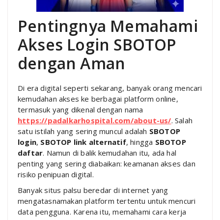
Pentingnya Memahami
Akses Login SBOTOP
dengan Aman
Di era digital seperti sekarang, banyak orang mencari
kemudahan akses ke berbagai platform online,
termasuk yang dikenal dengan nama
https://padalkarhospital.com/about-us/
. Salah
satu istilah yang sering muncul adalah
SBOTOP
login
,
SBOTOP link alternatif
, hingga
SBOTOP
daftar
. Namun di balik kemudahan itu, ada hal
penting yang sering diabaikan: keamanan akses dan
risiko penipuan digital.
Banyak situs palsu beredar di internet yang
mengatasnamakan platform tertentu untuk mencuri
data pengguna. Karena itu, memahami cara kerja