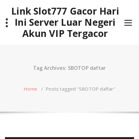
Skip
Link Slot777 Gacor Hari
to
content
Ini Server Luar Negeri
Akun VIP Tergacor
Tag Archives: SBOTOP daftar
Home
/
Posts tagged "SBOTOP daftar"