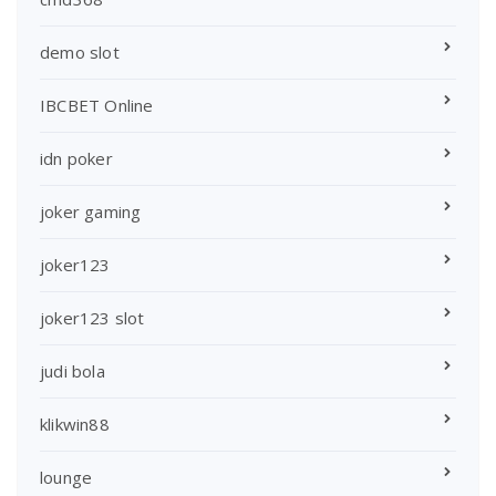
demo slot
IBCBET Online
idn poker
joker gaming
joker123
joker123 slot
judi bola
klikwin88
lounge