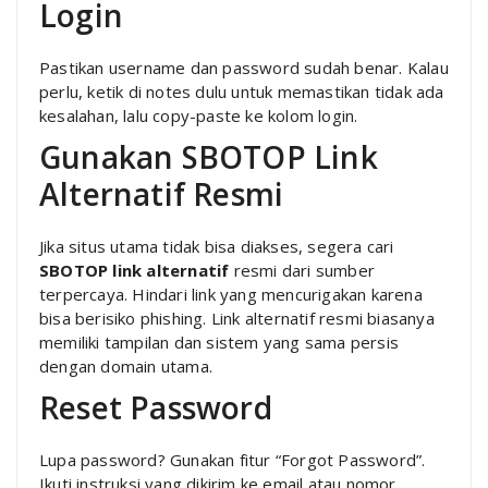
Login
Pastikan username dan password sudah benar. Kalau
perlu, ketik di notes dulu untuk memastikan tidak ada
kesalahan, lalu copy-paste ke kolom login.
Gunakan SBOTOP Link
Alternatif Resmi
Jika situs utama tidak bisa diakses, segera cari
SBOTOP link alternatif
resmi dari sumber
terpercaya. Hindari link yang mencurigakan karena
bisa berisiko phishing. Link alternatif resmi biasanya
memiliki tampilan dan sistem yang sama persis
dengan domain utama.
Reset Password
Lupa password? Gunakan fitur “Forgot Password”.
Ikuti instruksi yang dikirim ke email atau nomor