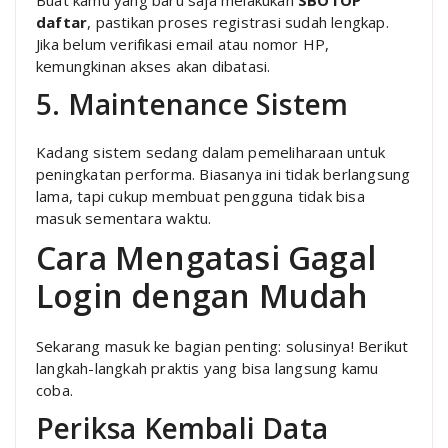
daftar
, pastikan proses registrasi sudah lengkap.
Jika belum verifikasi email atau nomor HP,
kemungkinan akses akan dibatasi.
5. Maintenance Sistem
Kadang sistem sedang dalam pemeliharaan untuk
peningkatan performa. Biasanya ini tidak berlangsung
lama, tapi cukup membuat pengguna tidak bisa
masuk sementara waktu.
Cara Mengatasi Gagal
Login dengan Mudah
Sekarang masuk ke bagian penting: solusinya! Berikut
langkah-langkah praktis yang bisa langsung kamu
coba.
Periksa Kembali Data