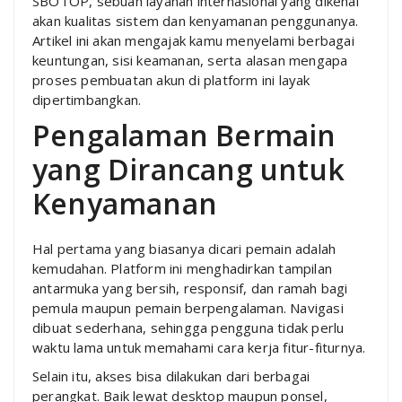
SBOTOP, sebuah layanan internasional yang dikenal
akan kualitas sistem dan kenyamanan penggunanya.
Artikel ini akan mengajak kamu menyelami berbagai
keuntungan, sisi keamanan, serta alasan mengapa
proses pembuatan akun di platform ini layak
dipertimbangkan.
Pengalaman Bermain
yang Dirancang untuk
Kenyamanan
Hal pertama yang biasanya dicari pemain adalah
kemudahan. Platform ini menghadirkan tampilan
antarmuka yang bersih, responsif, dan ramah bagi
pemula maupun pemain berpengalaman. Navigasi
dibuat sederhana, sehingga pengguna tidak perlu
waktu lama untuk memahami cara kerja fitur-fiturnya.
Selain itu, akses bisa dilakukan dari berbagai
perangkat. Baik lewat desktop maupun ponsel,