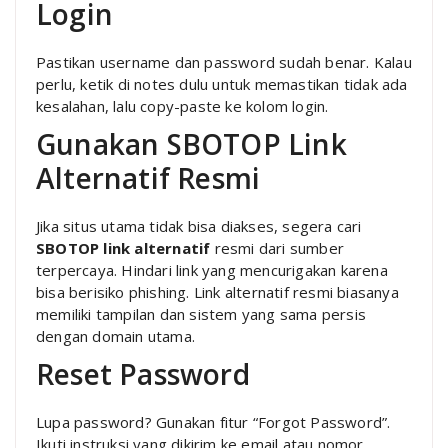
Login
Pastikan username dan password sudah benar. Kalau
perlu, ketik di notes dulu untuk memastikan tidak ada
kesalahan, lalu copy-paste ke kolom login.
Gunakan SBOTOP Link
Alternatif Resmi
Jika situs utama tidak bisa diakses, segera cari
SBOTOP link alternatif
resmi dari sumber
terpercaya. Hindari link yang mencurigakan karena
bisa berisiko phishing. Link alternatif resmi biasanya
memiliki tampilan dan sistem yang sama persis
dengan domain utama.
Reset Password
Lupa password? Gunakan fitur “Forgot Password”.
Ikuti instruksi yang dikirim ke email atau nomor