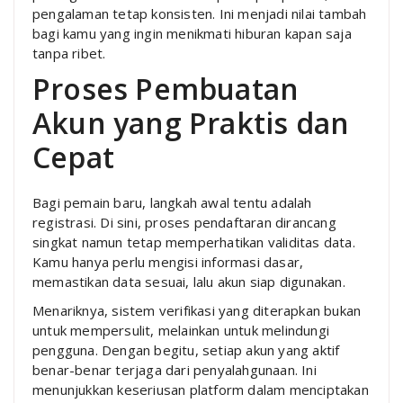
pengalaman tetap konsisten. Ini menjadi nilai tambah
bagi kamu yang ingin menikmati hiburan kapan saja
tanpa ribet.
Proses Pembuatan
Akun yang Praktis dan
Cepat
Bagi pemain baru, langkah awal tentu adalah
registrasi. Di sini, proses pendaftaran dirancang
singkat namun tetap memperhatikan validitas data.
Kamu hanya perlu mengisi informasi dasar,
memastikan data sesuai, lalu akun siap digunakan.
Menariknya, sistem verifikasi yang diterapkan bukan
untuk mempersulit, melainkan untuk melindungi
pengguna. Dengan begitu, setiap akun yang aktif
benar-benar terjaga dari penyalahgunaan. Ini
menunjukkan keseriusan platform dalam menciptakan