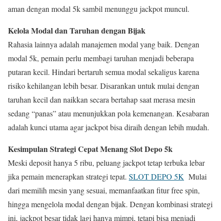
aman dengan modal 5k sambil menunggu jackpot muncul.
Kelola Modal dan Taruhan dengan Bijak
Rahasia lainnya adalah manajemen modal yang baik. Dengan
modal 5k, pemain perlu membagi taruhan menjadi beberapa
putaran kecil. Hindari bertaruh semua modal sekaligus karena
risiko kehilangan lebih besar. Disarankan untuk mulai dengan
taruhan kecil dan naikkan secara bertahap saat merasa mesin
sedang “panas” atau menunjukkan pola kemenangan. Kesabaran
adalah kunci utama agar jackpot bisa diraih dengan lebih mudah.
Kesimpulan Strategi Cepat Menang Slot Depo 5k
Meski deposit hanya 5 ribu, peluang jackpot tetap terbuka lebar
jika pemain menerapkan strategi tepat.
SLOT DEPO 5K
Mulai
dari memilih mesin yang sesuai, memanfaatkan fitur free spin,
hingga mengelola modal dengan bijak. Dengan kombinasi strategi
ini, jackpot besar tidak lagi hanya mimpi, tetapi bisa menjadi