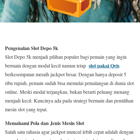
Pengenalan Slot Depo 5k
Slot Depo 5k menjadi pilihan populer bagi pemain yang ingin
slot pakai Qris
bermain dengan modal kecil namun tetap
berkesempatan meraih jackpot besar. Dengan hanya deposit 5
ribu rupiah, pemain sudah bisa memulai petualangan di dunia slot
online. Meski modal terjangkau, bukan berarti peluang menang
menjadi kecil. Kuncinya ada pada strategi bermain dan pemilihan
mesin slot yang tepat.
Memahami Pola dan Jenis Mesin Slot
Salah satu rahasia agar jackpot muncul lebih cepat adalah dengan