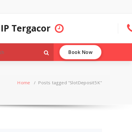
VIP Tergacor
Book Now
Home
/
Posts tagged "SlotDeposit5K"