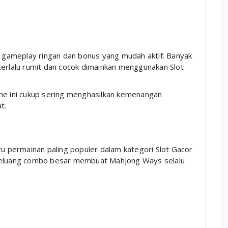
na gameplay ringan dan bonus yang mudah aktif. Banyak
terlalu rumit dan cocok dimainkan menggunakan Slot
ame ini cukup sering menghasilkan kemenangan
t.
tu permainan paling populer dalam kategori Slot Gacor
 peluang combo besar membuat Mahjong Ways selalu