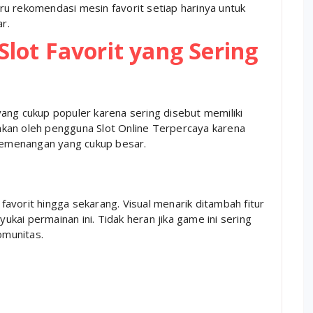
u rekomendasi mesin favorit setiap harinya untuk
r.
lot Favorit yang Sering
ang cukup populer karena sering disebut memiliki
kan oleh pengguna Slot Online Terpercaya karena
emenangan yang cukup besar.
avorit hingga sekarang. Visual menarik ditambah fitur
ai permainan ini. Tidak heran jika game ini sering
omunitas.