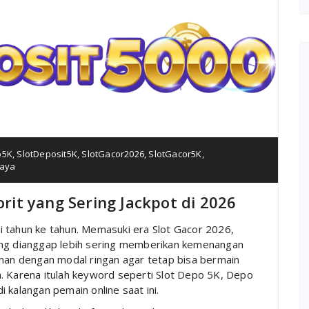
o5K
,
SlotDeposit5K
,
SlotGacor2026
,
SlotGacor5K
,
caya
orit yang Sering Jackpot di 2026
 tahun ke tahun. Memasuki era Slot Gacor 2026,
ang dianggap lebih sering memberikan kemenangan
inan dengan modal ringan agar tetap bisa bermain
. Karena itulah keyword seperti Slot Depo 5K, Depo
 kalangan pemain online saat ini.