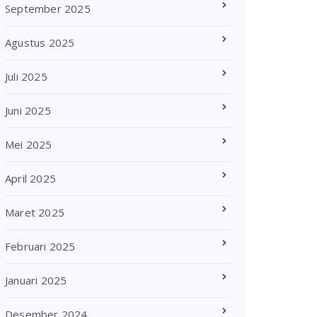
September 2025
Agustus 2025
Juli 2025
Juni 2025
Mei 2025
April 2025
Maret 2025
Februari 2025
Januari 2025
Desember 2024