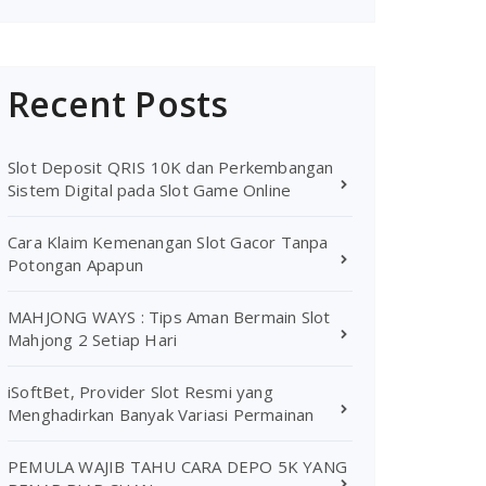
Recent Posts
Slot Deposit QRIS 10K dan Perkembangan
Sistem Digital pada Slot Game Online
Cara Klaim Kemenangan Slot Gacor Tanpa
Potongan Apapun
MAHJONG WAYS : Tips Aman Bermain Slot
Mahjong 2 Setiap Hari
iSoftBet, Provider Slot Resmi yang
Menghadirkan Banyak Variasi Permainan
PEMULA WAJIB TAHU CARA DEPO 5K YANG