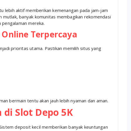
u lebih aktif memberikan kemenangan pada jam-jam
okan mutlak, banyak komunitas membagikan rekomendasi
an pengalaman mereka.
 Online Terpercaya
di prioritas utama. Pastikan memilih situs yang
man bermain tentu akan jauh lebih nyaman dan aman.
di Slot Depo 5K
 Sistem deposit kecil memberikan banyak keuntungan