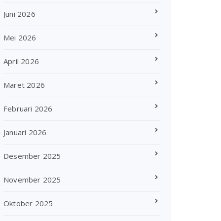
Juni 2026
Mei 2026
April 2026
Maret 2026
Februari 2026
Januari 2026
Desember 2025
November 2025
Oktober 2025