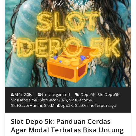
M4inG0ls
Uncategorized
Depo5K
,
SlotDepo5K
,
SlotDeposit5K
,
SlotGacor2026
,
SlotGacor5K
,
SlotGacorHariIni
,
SlotMinDepo5K
,
SlotOnlineTerpercaya
Slot Depo 5k: Panduan Cerdas
Agar Modal Terbatas Bisa Untung