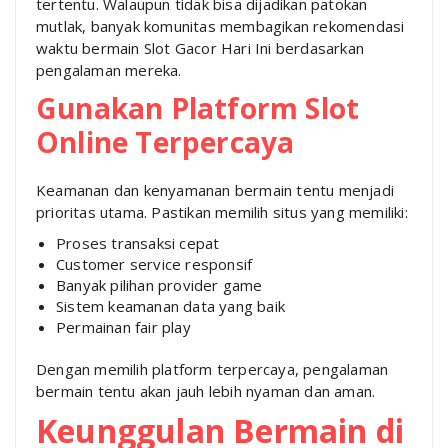
tertentu. Walaupun tidak bisa dijadikan patokan
mutlak, banyak komunitas membagikan rekomendasi
waktu bermain Slot Gacor Hari Ini berdasarkan
pengalaman mereka.
Gunakan Platform Slot
Online Terpercaya
Keamanan dan kenyamanan bermain tentu menjadi
prioritas utama. Pastikan memilih situs yang memiliki:
Proses transaksi cepat
Customer service responsif
Banyak pilihan provider game
Sistem keamanan data yang baik
Permainan fair play
Dengan memilih platform terpercaya, pengalaman
bermain tentu akan jauh lebih nyaman dan aman.
Keunggulan Bermain di