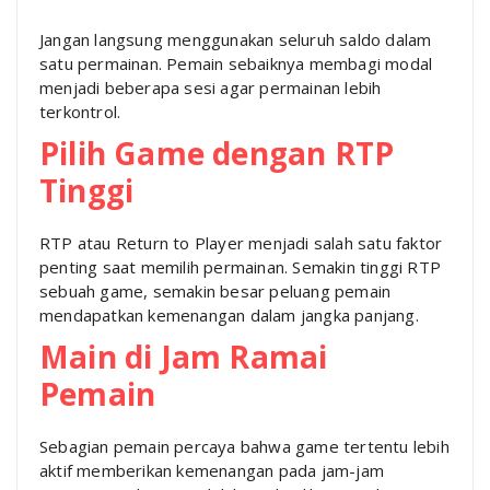
Jangan langsung menggunakan seluruh saldo dalam
satu permainan. Pemain sebaiknya membagi modal
menjadi beberapa sesi agar permainan lebih
terkontrol.
Pilih Game dengan RTP
Tinggi
RTP atau Return to Player menjadi salah satu faktor
penting saat memilih permainan. Semakin tinggi RTP
sebuah game, semakin besar peluang pemain
mendapatkan kemenangan dalam jangka panjang.
Main di Jam Ramai
Pemain
Sebagian pemain percaya bahwa game tertentu lebih
aktif memberikan kemenangan pada jam-jam