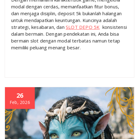
modal dengan cerdas, memanfaatkan fitur bonus,
dan menjaga disiplin, deposit 5k bukanlah halangan
untuk mendapatkan keuntungan. Kuncinya adalah
strategi, kesabaran, dan
SLOT DEPO 5K
konsistensi
dalam bermain. Dengan pendekatan ini, Anda bisa
bermain slot dengan modal terbatas namun tetap
memiliki peluang menang besar.
26
Feb, 2026