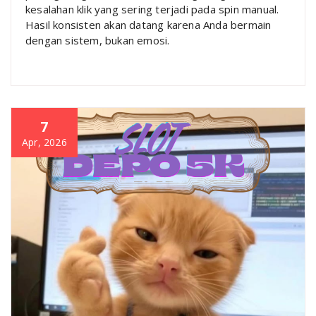
kesalahan klik yang sering terjadi pada spin manual.
Hasil konsisten akan datang karena Anda bermain
dengan sistem, bukan emosi.
7
Apr, 2026