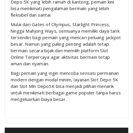
Depo 5K yang lebih ramah di kantong, pemain kini
bisa menikmati pengalaman bermain yang lebih
fleksibel dan santai.
Mulai dari Gates of Olympus, Starlight Princess,
hingga Mahjong Ways, semuanya memiliki daya tarik
tersendiri bagi pemain yang mencari peluang jackpot
besar. Namun yang paling penting adalah tetap
bermain secara bijak dan memilih platform Slot
Online Terpercaya agar aktivitas bermain tetap
aman dan nyaman.
Bagi pemain yang ingin mencoba sensasi permainan
modern dengan modal minim, layanan Slot Depo 5K
dan Slot Min Depo5K bisa menjadi pilihan menarik
untuk menikmati berbagai game populer tanpa harus
mengeluarkan biaya besar.