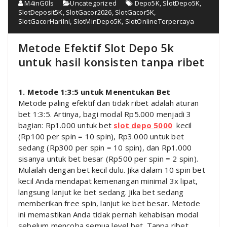
M4inG0ls
Uncategorized
Depo5K
,
SlotDepo5K
,
SlotDeposit5K
,
SlotGacor2026
,
SlotGacor5K
,
SlotGacorHariIni
,
SlotMinDepo5K
,
SlotOnlineTerpercaya
Metode Efektif Slot Depo 5k
untuk hasil konsisten tanpa ribet
1. Metode 1:3:5 untuk Menentukan Bet
Metode paling efektif dan tidak ribet adalah aturan
bet 1:3:5. Artinya, bagi modal Rp5.000 menjadi 3
bagian: Rp1.000 untuk bet
slot depo 5000
kecil
(Rp100 per spin = 10 spin), Rp3.000 untuk bet
sedang (Rp300 per spin = 10 spin), dan Rp1.000
sisanya untuk bet besar (Rp500 per spin = 2 spin).
Mulailah dengan bet kecil dulu. Jika dalam 10 spin bet
kecil Anda mendapat kemenangan minimal 3x lipat,
langsung lanjut ke bet sedang. Jika bet sedang
memberikan free spin, lanjut ke bet besar. Metode
ini memastikan Anda tidak pernah kehabisan modal
sebelum mencoba semua level bet. Tanpa ribet