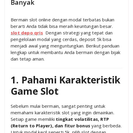
Banyak
Bermain slot online dengan modal terbatas bukan
berarti Anda tidak bisa meraih keuntungan besar.
slot depo qris
Dengan strategi yang tepat dan
pengelolaan modal yang cerdas, deposit 5k bisa
menjadi awal yang menguntungkan. Berikut panduan
lengkap untuk membantu Anda bermain dengan bijak
dan tetap aman.
1. Pahami Karakteristik
Game Slot
Sebelum mulai bermain, sangat penting untuk
memahami karakteristik slot yang ingin dimainkan.
Setiap game memiliki
tingkat volatilitas, RTP
(Return to Player), dan fitur bonus
yang berbeda.
Untuk modal kecil seperti 5k, pilih slot dengan