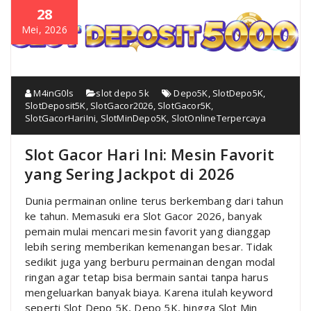
28
Mei, 2026
M4inG0ls
slot depo 5k
Depo5K
,
SlotDepo5K
,
SlotDeposit5K
,
SlotGacor2026
,
SlotGacor5K
,
SlotGacorHariIni
,
SlotMinDepo5K
,
SlotOnlineTerpercaya
Slot Gacor Hari Ini: Mesin Favorit
yang Sering Jackpot di 2026
Dunia permainan online terus berkembang dari tahun
ke tahun. Memasuki era Slot Gacor 2026, banyak
pemain mulai mencari mesin favorit yang dianggap
lebih sering memberikan kemenangan besar. Tidak
sedikit juga yang berburu permainan dengan modal
ringan agar tetap bisa bermain santai tanpa harus
mengeluarkan banyak biaya. Karena itulah keyword
seperti Slot Depo 5K, Depo 5K, hingga Slot Min