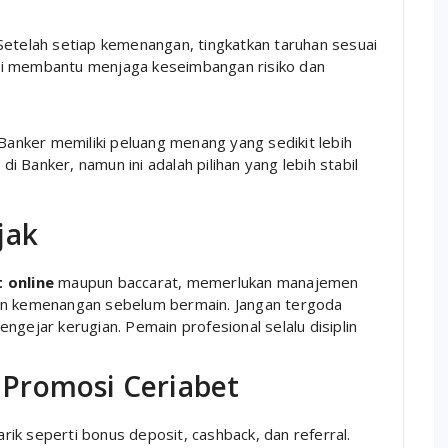
. Setelah setiap kemenangan, tingkatkan taruhan sesuai
gi ini membantu menjaga keseimbangan risiko dan
Banker memiliki peluang menang yang sedikit lebih
i Banker, namun ini adalah pilihan yang lebih stabil
jak
t online
maupun baccarat, memerlukan manajemen
dan kemenangan sebelum bermain. Jangan tergoda
ngejar kerugian. Pemain profesional selalu disiplin
Promosi Ceriabet
ik seperti bonus deposit, cashback, dan referral.