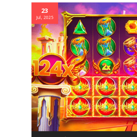
23
Jul, 2025