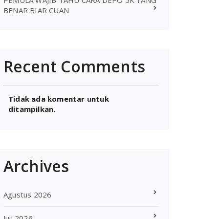
PEMULA WAJIB TAHU CARA DEPO 5K YANG
BENAR BIAR CUAN
Recent Comments
Tidak ada komentar untuk
ditampilkan.
Archives
Agustus 2026
Juli 2026