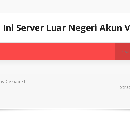
i Ini Server Luar Negeri Akun 
Search
for:
tus Ceriabet
Stra