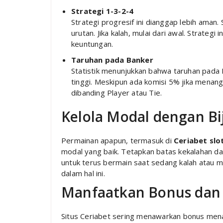
Strategi 1-3-2-4
Strategi progresif ini dianggap lebih aman
urutan. Jika kalah, mulai dari awal. Strate
keuntungan.
Taruhan pada Banker
Statistik menunjukkan bahwa taruhan pada 
tinggi. Meskipun ada komisi 5% jika menang d
dibanding Player atau Tie.
Kelola Modal dengan Bi
Permainan apapun, termasuk di
Ceriabet slo
modal yang baik. Tetapkan batas kekalahan 
untuk terus bermain saat sedang kalah atau me
dalam hal ini.
Manfaatkan Bonus dan 
Situs Ceriabet sering menawarkan bonus menar