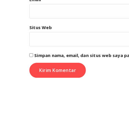
Situs Web
Simpan nama, email, dan situs web saya p