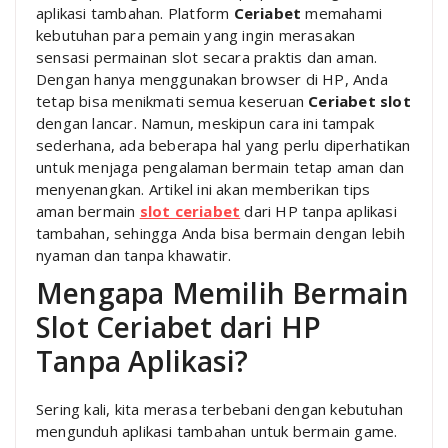
aplikasi tambahan. Platform
Ceriabet
memahami
kebutuhan para pemain yang ingin merasakan
sensasi permainan slot secara praktis dan aman.
Dengan hanya menggunakan browser di HP, Anda
tetap bisa menikmati semua keseruan
Ceriabet slot
dengan lancar. Namun, meskipun cara ini tampak
sederhana, ada beberapa hal yang perlu diperhatikan
untuk menjaga pengalaman bermain tetap aman dan
menyenangkan. Artikel ini akan memberikan tips
aman bermain
slot ceriabet
dari HP tanpa aplikasi
tambahan, sehingga Anda bisa bermain dengan lebih
nyaman dan tanpa khawatir.
Mengapa Memilih Bermain
Slot Ceriabet dari HP
Tanpa Aplikasi?
Sering kali, kita merasa terbebani dengan kebutuhan
mengunduh aplikasi tambahan untuk bermain game.