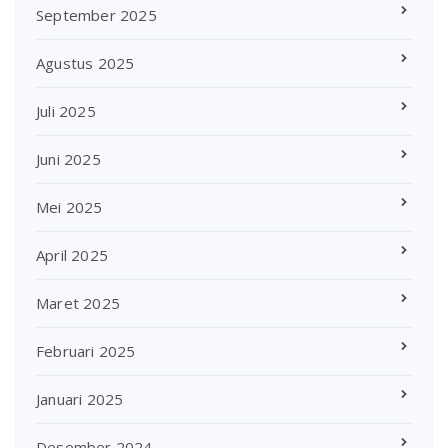
September 2025
Agustus 2025
Juli 2025
Juni 2025
Mei 2025
April 2025
Maret 2025
Februari 2025
Januari 2025
Desember 2024