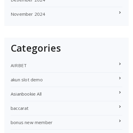
November 2024
Categories
AIRBET
akun slot demo
Asianbookie All
baccarat
bonus new member