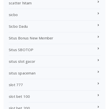
scatter hitam
sicbo
Sicbo Dadu
Situs Bonus New Member
Situs SBOTOP
situs slot gacor
situs spaceman
slot 777
slot bet 100
slot bet 200