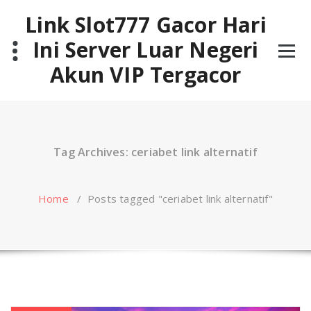
Skip
Link Slot777 Gacor Hari
to
content
Ini Server Luar Negeri
Akun VIP Tergacor
Tag Archives: ceriabet link alternatif
Home
/
Posts tagged "ceriabet link alternatif"