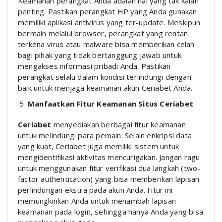
Keamanan perangkat Anda adalah hal yang tak kalah
penting. Pastikan perangkat HP yang Anda gunakan
memiliki aplikasi antivirus yang ter-update. Meskipun
bermain melalui browser, perangkat yang rentan
terkena virus atau malware bisa memberikan celah
bagi pihak yang tidak bertanggung jawab untuk
mengakses informasi pribadi Anda. Pastikan
perangkat selalu dalam kondisi terlindungi dengan
baik untuk menjaga keamanan akun Ceriabet Anda.
Manfaatkan Fitur Keamanan Situs Ceriabet
Ceriabet
menyediakan berbagai fitur keamanan
untuk melindungi para pemain. Selain enkripsi data
yang kuat, Ceriabet juga memiliki sistem untuk
mengidentifikasi aktivitas mencurigakan. Jangan ragu
untuk menggunakan fitur verifikasi dua langkah (two-
factor authentication) yang bisa memberikan lapisan
perlindungan ekstra pada akun Anda. Fitur ini
memungkinkan Anda untuk menambah lapisan
keamanan pada login, sehingga hanya Anda yang bisa