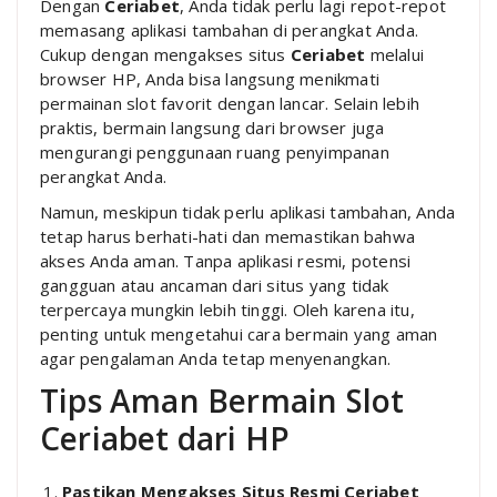
Dengan
Ceriabet
, Anda tidak perlu lagi repot-repot
memasang aplikasi tambahan di perangkat Anda.
Cukup dengan mengakses situs
Ceriabet
melalui
browser HP, Anda bisa langsung menikmati
permainan slot favorit dengan lancar. Selain lebih
praktis, bermain langsung dari browser juga
mengurangi penggunaan ruang penyimpanan
perangkat Anda.
Namun, meskipun tidak perlu aplikasi tambahan, Anda
tetap harus berhati-hati dan memastikan bahwa
akses Anda aman. Tanpa aplikasi resmi, potensi
gangguan atau ancaman dari situs yang tidak
terpercaya mungkin lebih tinggi. Oleh karena itu,
penting untuk mengetahui cara bermain yang aman
agar pengalaman Anda tetap menyenangkan.
Tips Aman Bermain Slot
Ceriabet dari HP
Pastikan Mengakses Situs Resmi Ceriabet