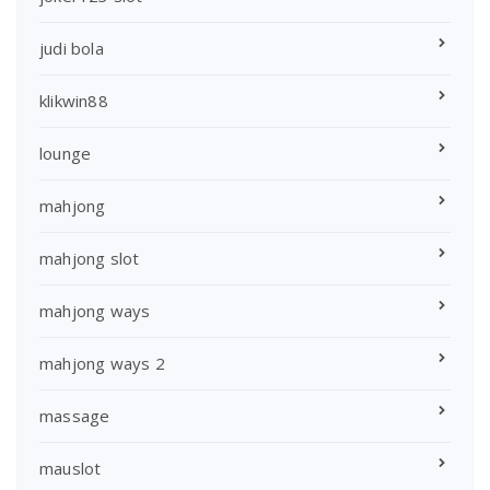
judi bola
klikwin88
lounge
mahjong
mahjong slot
mahjong ways
mahjong ways 2
massage
mauslot