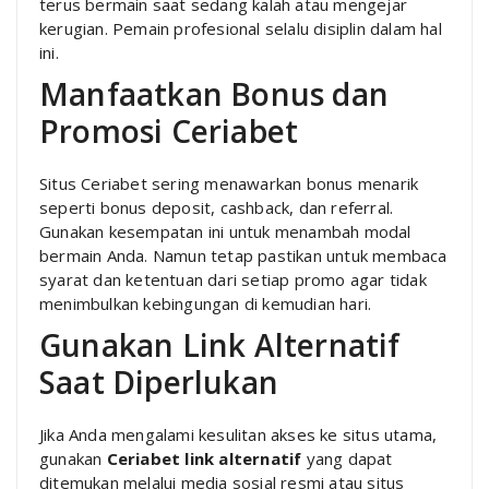
terus bermain saat sedang kalah atau mengejar
kerugian. Pemain profesional selalu disiplin dalam hal
ini.
Manfaatkan Bonus dan
Promosi Ceriabet
Situs Ceriabet sering menawarkan bonus menarik
seperti bonus deposit, cashback, dan referral.
Gunakan kesempatan ini untuk menambah modal
bermain Anda. Namun tetap pastikan untuk membaca
syarat dan ketentuan dari setiap promo agar tidak
menimbulkan kebingungan di kemudian hari.
Gunakan Link Alternatif
Saat Diperlukan
Jika Anda mengalami kesulitan akses ke situs utama,
gunakan
Ceriabet link alternatif
yang dapat
ditemukan melalui media sosial resmi atau situs