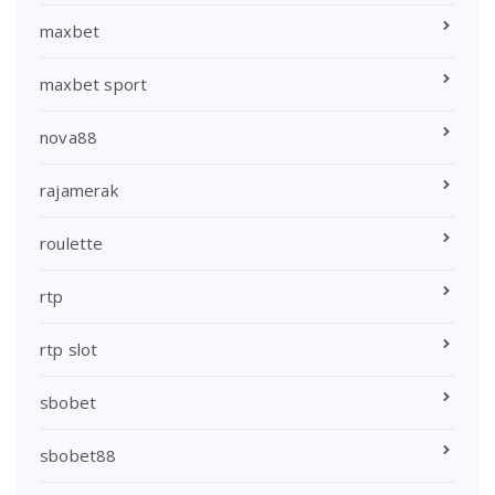
maxbet
maxbet sport
nova88
rajamerak
roulette
rtp
rtp slot
sbobet
sbobet88