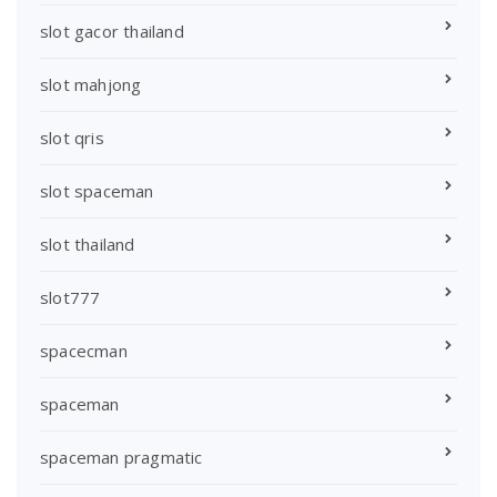
slot gacor thailand
slot mahjong
slot qris
slot spaceman
slot thailand
slot777
spacecman
spaceman
spaceman pragmatic