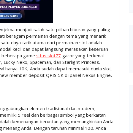
enjelma menjadi salah satu pilihan hiburan yang paling
kmati beragam permainan dengan tema yang menarik
satu daya tarik utama dari permainan slot adalah
modal kecil dan dapat langsung merasakan keseruan
has beberapa game
situs slot77
gacor yang terkenal
 Lucky Neko, Spaceman, dan Starlight Princess.
wal hanya 10K, Anda sudah dapat memasuki dunia slot.
s new member deposit QRIS 5K di panel Nexus Engine.
nggabungkan elemen tradisional dan modern,
 memiliki 5 reel dan berbagai simbol yang berkaitan
k adalah kemenangan beruntun yang memungkinkan Anda
ng menang Anda. Dengan taruhan minimal 100, Anda