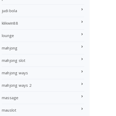
judi bola
klikwin88
lounge
mahjong
mahjong slot
mahjong ways
mahjong ways 2
massage
mauslot