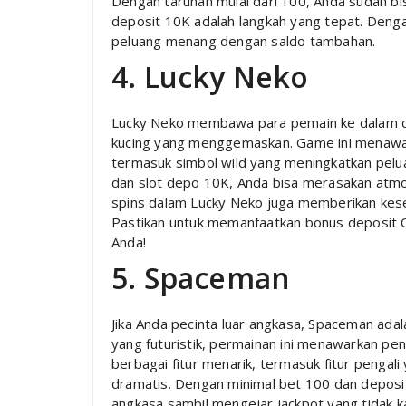
Dengan taruhan mulai dari 100, Anda sudah bi
deposit 10K adalah langkah yang tepat. Deng
peluang menang dengan saldo tambahan.
4. Lucky Neko
Lucky Neko membawa para pemain ke dalam d
kucing yang menggemaskan. Game ini menawark
termasuk simbol wild yang meningkatkan pel
dan slot depo 10K, Anda bisa merasakan atmos
spins dalam Lucky Neko juga memberikan ke
Pastikan untuk memanfaatkan bonus deposit
Anda!
5. Spaceman
Jika Anda pecinta luar angkasa, Spaceman ada
yang futuristik, permainan ini menawarkan p
berbagai fitur menarik, termasuk fitur penga
dramatis. Dengan minimal bet 100 dan deposit
angkasa sambil mengejar jackpot yang tidak k