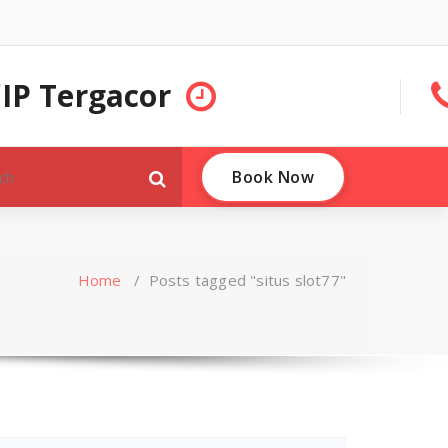
VIP Tergacor
Book Now
Home
/
Posts tagged "situs slot77"