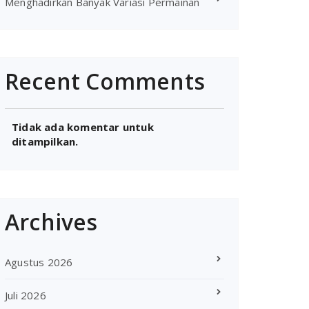
Menghadirkan Banyak Variasi Permainan
Recent Comments
Tidak ada komentar untuk
ditampilkan.
Archives
Agustus 2026
Juli 2026