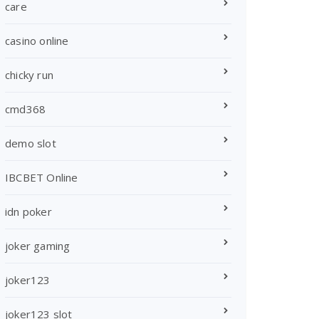
care
casino online
chicky run
cmd368
demo slot
IBCBET Online
idn poker
joker gaming
joker123
joker123 slot