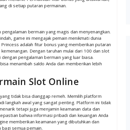
ang di setiap putaran permainan.
ikan pengalaman bermain yang magis dan menyenangkan.
indah, game ini mengajak pemain menikmati dunia
t Princess adalah fitur bonus yang memberikan putaran
i kemenangan. Dengan taruhan mulai dari 100 dan slot
 dengan pengalaman bermain yang luar biasa.
g bisa menambah saldo Anda dan memberikan lebih
main Slot Online
 yang tidak bisa dianggap remeh. Memilih platform
i langkah awal yang sangat penting. Platform ini tidak
enarik tetapi juga menjamin keamanan data dan
 kepastian bahwa informasi pribadi dan keuangan Anda
Engine memberikan keamanan yang dibutuhkan dan
 bagi semua pemain.