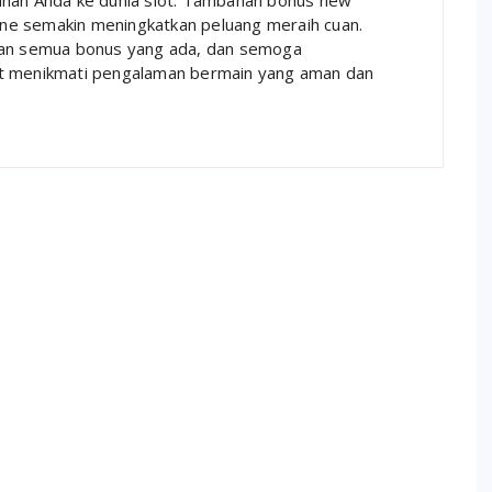
anan Anda ke dunia slot. Tambahan bonus new
ne semakin meningkatkan peluang meraih cuan.
tkan semua bonus yang ada, dan semoga
at menikmati pengalaman bermain yang aman dan