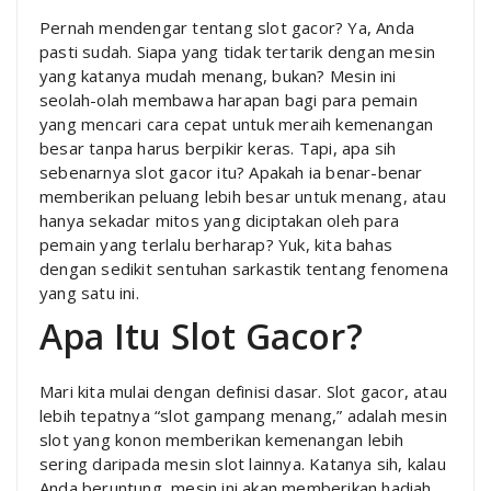
Pernah mendengar tentang slot gacor? Ya, Anda
pasti sudah. Siapa yang tidak tertarik dengan mesin
yang katanya mudah menang, bukan? Mesin ini
seolah-olah membawa harapan bagi para pemain
yang mencari cara cepat untuk meraih kemenangan
besar tanpa harus berpikir keras. Tapi, apa sih
sebenarnya slot gacor itu? Apakah ia benar-benar
memberikan peluang lebih besar untuk menang, atau
hanya sekadar mitos yang diciptakan oleh para
pemain yang terlalu berharap? Yuk, kita bahas
dengan sedikit sentuhan sarkastik tentang fenomena
yang satu ini.
Apa Itu Slot Gacor?
Mari kita mulai dengan definisi dasar. Slot gacor, atau
lebih tepatnya “slot gampang menang,” adalah mesin
slot yang konon memberikan kemenangan lebih
sering daripada mesin slot lainnya. Katanya sih, kalau
Anda beruntung, mesin ini akan memberikan hadiah