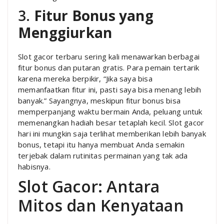
3.
Fitur Bonus yang
Menggiurkan
Slot gacor terbaru sering kali menawarkan berbagai
fitur bonus dan putaran gratis. Para pemain tertarik
karena mereka berpikir, “Jika saya bisa
memanfaatkan fitur ini, pasti saya bisa menang lebih
banyak.” Sayangnya, meskipun fitur bonus bisa
memperpanjang waktu bermain Anda, peluang untuk
memenangkan hadiah besar tetaplah kecil. Slot gacor
hari ini mungkin saja terlihat memberikan lebih banyak
bonus, tetapi itu hanya membuat Anda semakin
terjebak dalam rutinitas permainan yang tak ada
habisnya.
Slot Gacor: Antara
Mitos dan Kenyataan