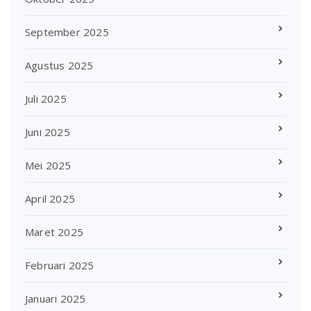
September 2025
Agustus 2025
Juli 2025
Juni 2025
Mei 2025
April 2025
Maret 2025
Februari 2025
Januari 2025