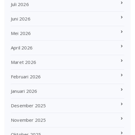
Juli 2026
Juni 2026
Mei 2026
April 2026
Maret 2026
Februari 2026
Januari 2026
Desember 2025
November 2025
Oktober 2025