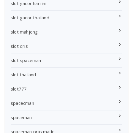
slot gacor hari ini
slot gacor thailand
slot mahjong
slot qris
slot spaceman
slot thailand
slot777
spacecman
spaceman
spaceman pragmatic