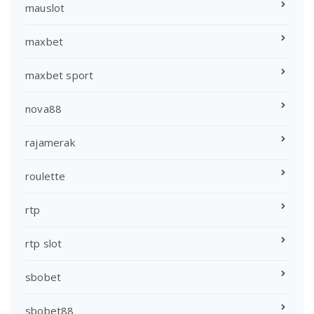
mauslot
maxbet
maxbet sport
nova88
rajamerak
roulette
rtp
rtp slot
sbobet
sbobet88